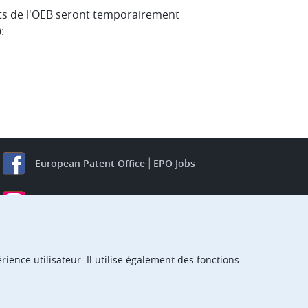
nts de l'OEB seront temporairement
:
European Patent Office
EPO Jobs
EuropeanPatentOffice
European Patent Office
EPO Jobs
EPO Procurement
ience utilisateur. Il utilise également des fonctions
EPOorg
EPOjobs