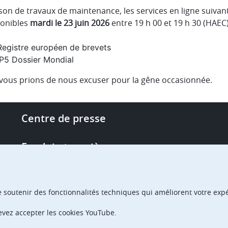
ison de travaux de maintenance, les services en ligne suiva
ponibles
mardi le 23 juin 2026
entre 19 h 00 et 19 h 30 (HAEC)
Registre européen de brevets
IP5 Dossier Mondial
vous prions de nous excuser pour la gêne occasionnée.
Footer
Centre de presse
-
More
Emploi et carrière
links
Single Access Portal
e soutenir des fonctionnalités techniques qui améliorent votre expér
Achats
devez accepter les cookies YouTube.