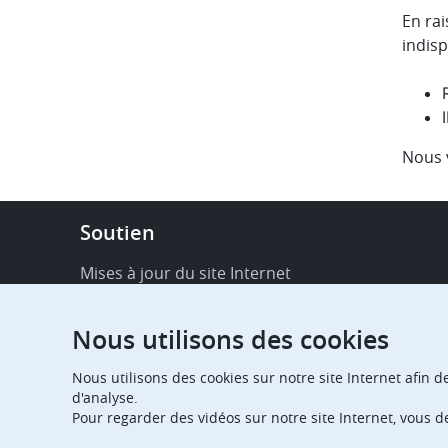
En ra
indis
Nous 
Footer
Soutien
-
Service
Mises à jour du site Internet
&
Disponibilité de services en ligne
support
Nous utilisons des cookies
FAQ
Nous utilisons des cookies sur notre site Internet afin d
Publications
d'analyse.
Pour regarder des vidéos sur notre site Internet, vous 
Notifications relatives aux procédures