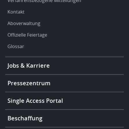
Verfahrensbezogene Mitteilungen
Kontakt
Aboverwaltung
Offizielle Feiertage
Glossar
Footer
Jobs & Karriere
-
More
links
Pressezentrum
Single Access Portal
Beschaffung