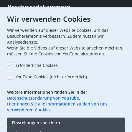
Beschwerdekammern
Wir verwenden Cookies
European Patent Office
EPO Jobs
Wir verwenden auf dieser Website Cookies, um das
Besuchererlebnis verbessern. Zudem nutzen wir
Analysedienste.
EuropeanPatentOffice
Wenn Sie die Videos auf dieser Website ansehen möchten,
müssen Sie die Cookies von YouTube akzeptieren.
European Patent Office
EPO Jobs
Erforderliche Cookies
EPO Procurement
YouTube Cookies (nicht erforderlich)
EPOorg
EPOjobs
Weitere Informationen finden Sie in der
Datenschutzerklärung von YouTube
.
TheEPO
Hier finden Sie alle Informationen zu den von uns
verwendeten Cookies
Footer
Impressum
Einstellungen speichern
Nutzungsbedingungen
Datenschutz