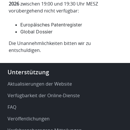
2026
zwischen 19:00 und 19:30 Uhr MESZ
vorübergehend nicht verfügbar:
Europäisches Patentregister
Global Dossier
Die Unannehmlichkeiten bitten wir zu
entschuldigen.
Footer
Unterstützung
-
Service
Aktualisierungen der Website
&
Verfügbarkeit der Online-Dienste
support
FAQ
Veröffentlichungen