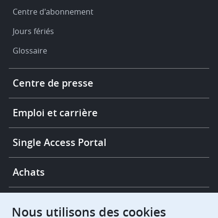
Centre d'abonnement
Jours fériés
Glossaire
Footer
Centre de presse
-
More
links
Emploi et carrière
Single Access Portal
Achats
Chambres de recours
Nous utilisons des cookies