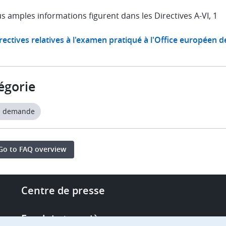
s amples informations figurent dans les Directives A-VI, 1
rectives relatives à l'examen pratiqué à l'Office européen d
égorie
e demande
Go to FAQ overview
Footer
Centre de presse
-
More
Emploi et carrière
links