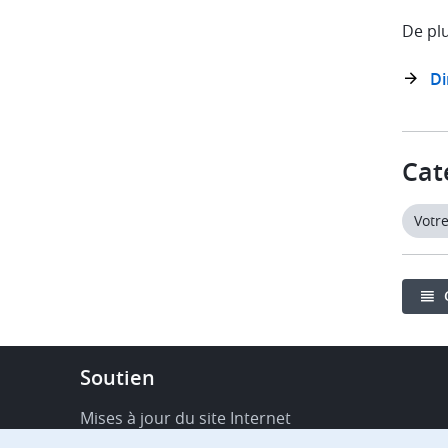
De plu
Di
Cat
Votr
Footer
Soutien
-
Service
Mises à jour du site Internet
&