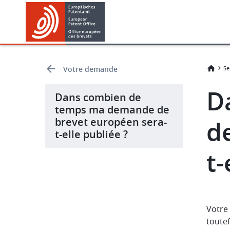
Skip
Skip
to
to
main
footer
content
Votre demande
Se
D
Dans combien de
temps ma demande de
brevet européen sera-
d
t-elle publiée ?
t-
Votre
toutef