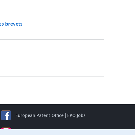
es brevets
European Patent Office
EPO Jobs
EuropeanPatentOffice