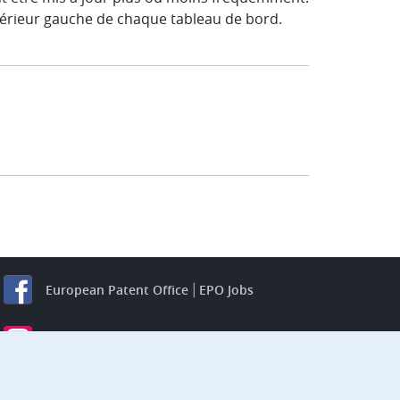
upérieur gauche de chaque tableau de bord.
European Patent Office
EPO Jobs
EuropeanPatentOffice
European Patent Office
EPO Jobs