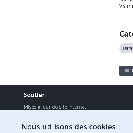
Vous t
Cat
Data
Footer
Soutien
-
Service
Mises à jour du site Internet
&
Disponibilité de services en ligne
support
Nous utilisons des cookies
FAQ