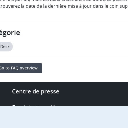
rouverez la date de la dernière mise à jour dans le coin s
égorie
 Desk
Go to FAQ overview
Footer
Centre de presse
-
More
Emploi et carrière
links
Single Access Portal