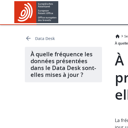
Skip
Skip
to
to
main
footer
content
Se
Data Desk
À quell
À quelle fréquence les
À
données présentées
dans le Data Desk sont-
p
elles mises à jour ?
el
La fr
jour 