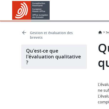
Skip
Skip
to
to
main
footer
content
Gestion et évaluation des
Se
brevets
Qu
Qu'est-ce que
l'évaluation qualitative
qu
?
L'éval
ne suf
L'éval
compte