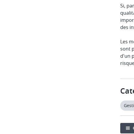
Si, pa
qualit
impor
des i
Les mé
sont p
d'un p
risque
Cat
Gesti