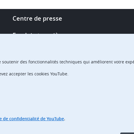
Footer
Centre de presse
-
More
Emploi et carrière
links
Single Access Portal
e soutenir des fonctionnalités techniques qui améliorent votre expér
Achats
devez accepter les cookies YouTube.
Chambres de recours
ue de confidentialité de YouTube
.