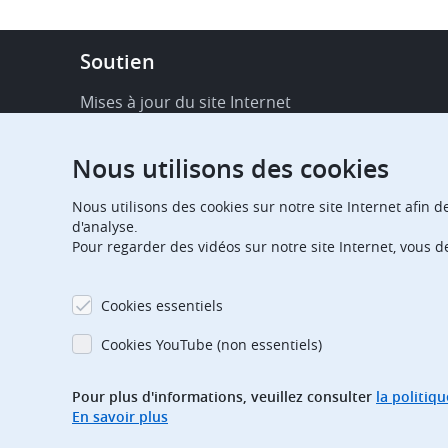
Footer
Soutien
-
Service
Mises à jour du site Internet
&
Disponibilité de services en ligne
support
Nous utilisons des cookies
FAQ
Nous utilisons des cookies sur notre site Internet afin d
Publications
d'analyse.
Pour regarder des vidéos sur notre site Internet, vous 
Notifications relatives aux procédures
Contact
Cookies essentiels
Centre d'abonnement
Cookies YouTube (non essentiels)
Jours fériés
Pour plus d'informations, veuillez consulter
la politiq
En savoir plus
Glossaire