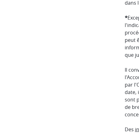
dans 
*
Excep
l'indi
procéd
peut ê
inform
que ju
Il con
l'Acco
par l'
date, 
sont p
de bre
concer
Des
i