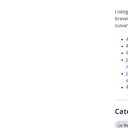
L'obli
breve
suivan
Cat
Le R