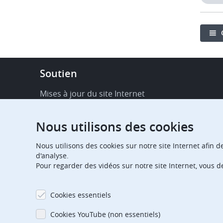
Footer
Soutien
-
Service
Mises à jour du site Internet
&
Disponibilité de services en ligne
support
Nous utilisons des cookies
FAQ
Nous utilisons des cookies sur notre site Internet afin d
Publications
d'analyse.
Pour regarder des vidéos sur notre site Internet, vous 
Notifications relatives aux procédures
Contact
Cookies essentiels
Centre d'abonnement
Cookies YouTube (non essentiels)