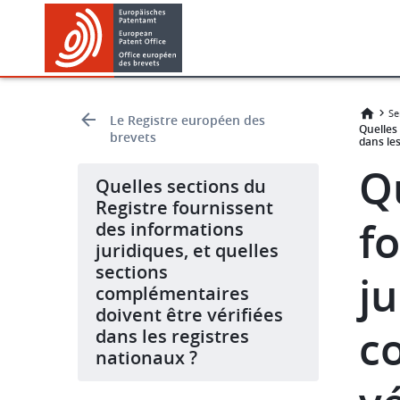
Skip
Skip
to
to
main
footer
content
Se
Le Registre européen des
Quelles 
brevets
dans les
Q
Quelles sections du
Registre fournissent
f
des informations
juridiques, et quelles
sections
ju
complémentaires
doivent être vérifiées
c
dans les registres
nationaux ?