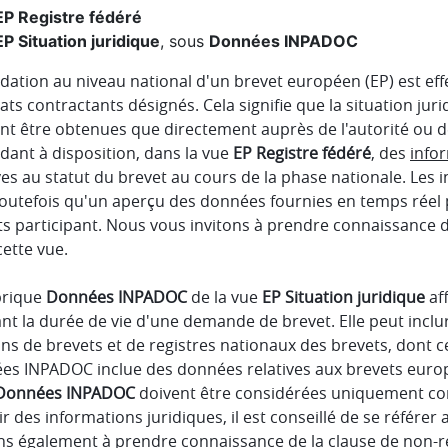
EP Registre fédéré
EP Situation juridique
, sous
Données INPADOC
idation au niveau national d'un brevet européen (EP) est eff
ats contractants désignés. Cela signifie que la situation jur
t être obtenues que directement auprès de l'autorité ou de 
dant à disposition, dans la vue
EP Registre fédéré
, des
info
ves au statut du brevet au cours de la phase nationale. Les
toutefois qu'un aperçu des données fournies en temps réel p
s participant. Nous vous invitons à prendre connaissance d
ette vue.
brique
Données INPADOC
de la vue
EP Situation juridique
af
nt la durée de vie d'une demande de brevet. Elle peut inclu
ins de brevets et de registres nationaux des brevets, dont c
es INPADOC inclue des données relatives aux brevets europé
Données INPADOC
doivent être considérées uniquement c
r des informations juridiques, il est conseillé de se référe
ons également à prendre connaissance de la clause de non-re