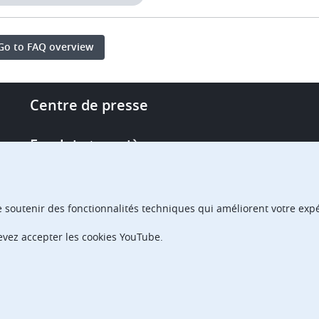
Go to FAQ overview
Footer
Centre de presse
-
More
Emploi et carrière
links
Single Access Portal
e soutenir des fonctionnalités techniques qui améliorent votre expér
Achats
devez accepter les cookies YouTube.
Chambres de recours