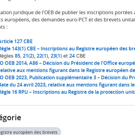
gation juridique de l'OEB de publier les inscriptions portées
ts européens, des demandes euro-PCT et des brevets unitair
ts :
Article 127 CBE
Règle 143(1) CBE – Inscriptions au Registre européen des br
85
21(2)
22(1)
23(1)
24
Règles
,
,
,
et
CBE
JO OEB 2014, A86 – Décision du Président de l'Office europée
relative aux mentions figurant dans le Registre européen d
JO OEB 2023, Publication supplémentaire 3 – Décision du Pr
date du 24 avril 2023, relative aux mentions figurant dans 
Règle 16 RPU – Inscriptions au Registre de la protection uni
égorie
egistre européen des brevets