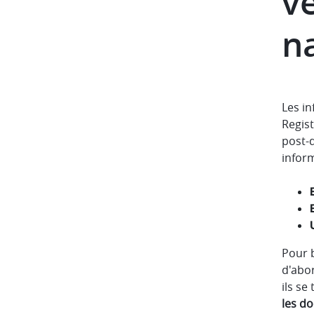
vé
n
Les i
Regis
post-d
inform
Pour b
d'abor
ils s
les d