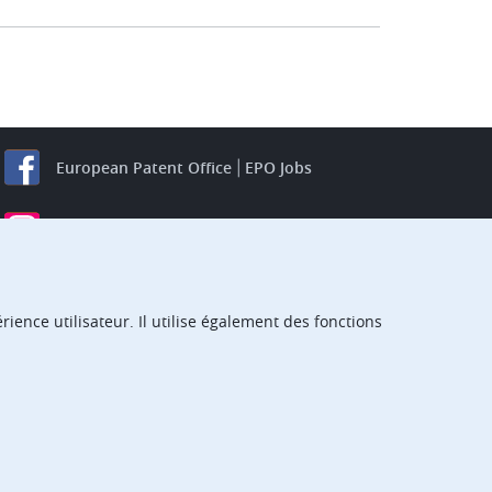
European Patent Office
EPO Jobs
EuropeanPatentOffice
European Patent Office
EPO Jobs
EPO Procurement
ience utilisateur. Il utilise également des fonctions
EPOorg
EPOjobs
TheEPO