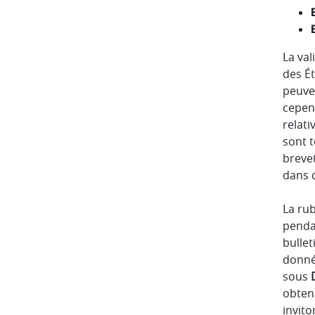
La val
des Ét
peuven
cepen
relati
sont 
brevet
dans c
La ru
penda
bullet
donné
sous
obteni
invit