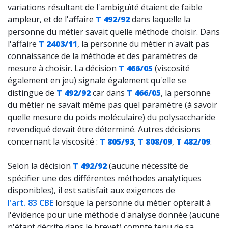
variations résultant de l'ambiguïté étaient de faible
ampleur, et de l'affaire
T 492/92
dans laquelle la
personne du métier savait quelle méthode choisir. Dans
l'affaire
T 2403/11
, la personne du métier n'avait pas
connaissance de la méthode et des paramètres de
mesure à choisir. La décision
T 466/05
(viscosité
également en jeu) signale également qu'elle se
distingue de
T 492/92
car dans
T 466/05
, la personne
du métier ne savait même pas quel paramètre (à savoir
quelle mesure du poids moléculaire) du polysaccharide
revendiqué devait être déterminé. Autres décisions
concernant la viscosité :
T 805/93
,
T 808/09
,
T 482/09
.
Selon la décision
T 492/92
(aucune nécessité de
spécifier une des différentes méthodes analytiques
disponibles), il est satisfait aux exigences de
l'art. 83 CBE
lorsque la personne du métier opterait à
l'évidence pour une méthode d'analyse donnée (aucune
n'étant décrite dans le brevet) compte tenu de sa