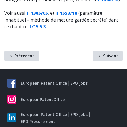
Voir aussi
T 1305/05
, et
T 1553/16
(paramètre
inhabituel – méthode de mesure gardée secrète) dans
ce chapitre
II.C.5.5.3
.
Précédent
Suivant
European Patent Office
EPO Jobs
EuropeanPatentOffice
European Patent Office
EPO Jobs
EPO Procurement