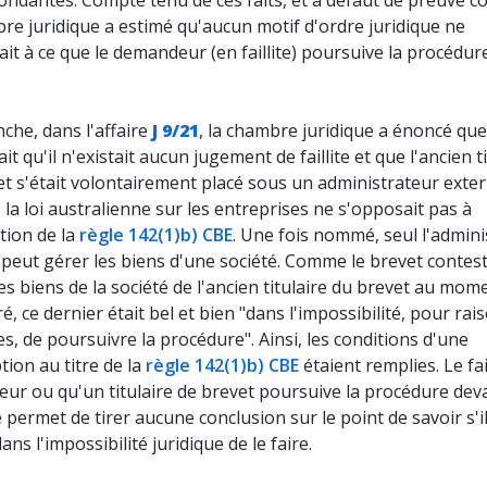
ndantes. Compte tenu de ces faits, et à défaut de preuve co
re juridique a estimé qu'aucun motif d'ordre juridique ne
it à ce que le demandeur (en faillite) poursuive la procédur
che, dans l'affaire
J 9/21
, la chambre juridique a énoncé que
ait qu'il n'existait aucun jugement de faillite et que l'ancien t
et s'était volontairement placé sous un administrateur exte
 la loi australienne sur les entreprises ne s'opposait pas à
ation de la
règle 142(1)b) CBE
. Une fois nommé, seul l'admini
peut gérer les biens d'une société. Comme le brevet contest
es biens de la société de l'ancien titulaire du brevet au mom
é, ce dernier était bel et bien "dans l'impossibilité, pour rai
es, de poursuivre la procédure". Ainsi, les conditions d'une
tion au titre de la
règle 142(1)b) CBE
étaient remplies. Le fa
ur ou qu'un titulaire de brevet poursuive la procédure dev
 permet de tirer aucune conclusion sur le point de savoir s'i
ans l'impossibilité juridique de le faire.