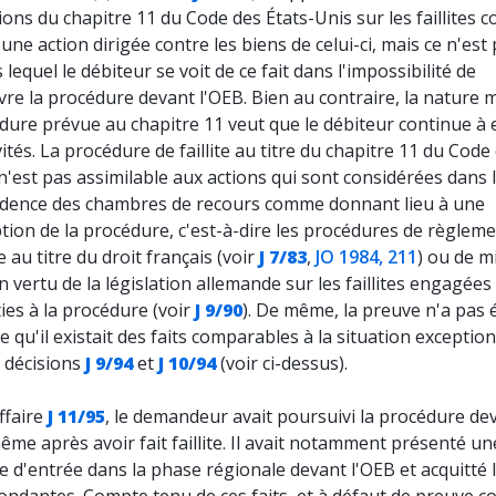
ions du chapitre 11 du Code des États-Unis sur les faillites c
 une action dirigée contre les biens de celui-ci, mais ce n'est
 lequel le débiteur se voit de ce fait dans l'impossibilité de
vre la procédure devant l'OEB. Bien au contraire, la nature
dure prévue au chapitre 11 veut que le débiteur continue à 
vités. La procédure de faillite au titre du chapitre 11 du Code
s n'est pas assimilable aux actions qui sont considérées dans 
udence des chambres de recours comme donnant lieu à une
tion de la procédure, c'est-à-dire les procédures de règlem
re au titre du droit français (voir
J 7/83
,
JO 1984, 211
) ou de m
 en vertu de la législation allemande sur les faillites engagées
ies à la procédure (voir
J 9/90
). De même, la preuve n'a pas 
 qu'il existait des faits comparables à la situation exception
s décisions
J 9/94
et
J 10/94
(voir ci-dessus).
ffaire
J 11/95
, le demandeur avait poursuivi la procédure de
ême après avoir fait faillite. Il avait notamment présenté un
d'entrée dans la phase régionale devant l'OEB et acquitté 