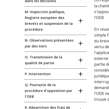
correspo
dans les décisions
la chamb
s'opposa
M. Inspection publique,
l'OEB.
Registre européen des
brevets et suspension de la
En revan
procédure
simple f
N. Observations présentées
du brev
par des tiers
vertu de
l'applic
O. Transmission de la
externe 
qualité de partie
partie d
considér
P. Intervention
juridiqu
interrup
Q. Poursuite de la
demande
procédure d'opposition par
l'OEB ne
l'OEB
trouve d
R. Répartition des frais de