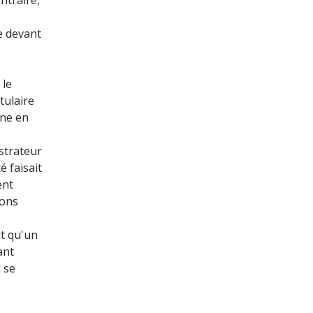
ntraire,
e devant
 le
itulaire
rne en
strateur
é faisait
ent
sons
it qu'un
ant
l se