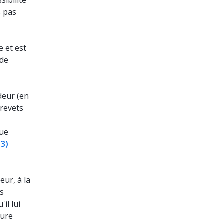
sibilité
s pas
e et est
 de
deur (en
brevets
que
(3)
eur, à la
ns
il lui
dure