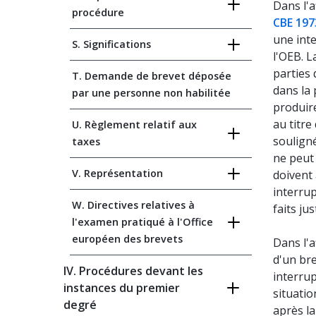
Dans l'a
procédure
CBE 197
une inte
S. Significations
l'OEB. L
parties 
T. Demande de brevet déposée
dans la 
par une personne non habilitée
produir
au titre
U. Règlement relatif aux
souligné
taxes
ne peut 
V. Représentation
doivent 
interru
W. Directives relatives à
faits ju
l'examen pratiqué à l'Office
européen des brevets
Dans l'a
d'un bre
IV. Procédures devant les
interrup
instances du premier
situatio
degré
après la