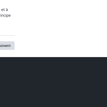
 et à
rincipe
uivant