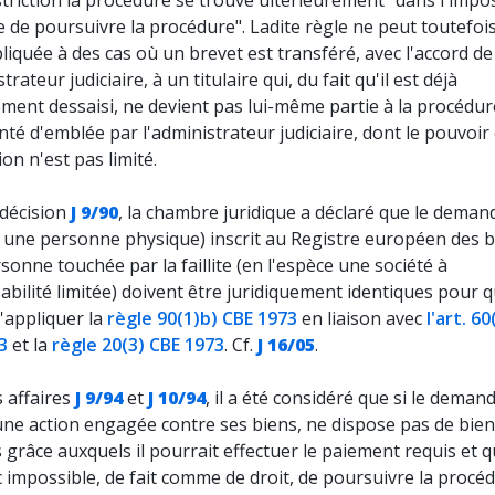
triction la procédure se trouve ultérieurement "dans l'impos
e de poursuivre la procédure". Ladite règle ne peut toutefoi
liquée à des cas où un brevet est transféré, avec l'accord de
trateur judiciaire, à un titulaire qui, du fait qu'il est déjà
ement dessaisi, ne devient pas lui-même partie à la procédur
té d'emblée par l'administrateur judiciaire, dont le pouvoir
ion n'est pas limité.
 décision
J 9/90
, la chambre juridique a déclaré que le deman
e une personne physique) inscrit au Registre européen des 
rsonne touchée par la faillite (en l'espèce une société à
bilité limitée) doivent être juridiquement identiques pour 
'appliquer la
règle 90(1)b) CBE 1973
en liaison avec
l'art. 60
3
et la
règle 20(3) CBE 1973
. Cf.
J 16/05
.
 affaires
J 9/94
et
J 10/94
, il a été considéré que si le demand
une action engagée contre ses biens, ne dispose pas de bie
 grâce auxquels il pourrait effectuer le paiement requis et qu'
 impossible, de fait comme de droit, de poursuivre la procé