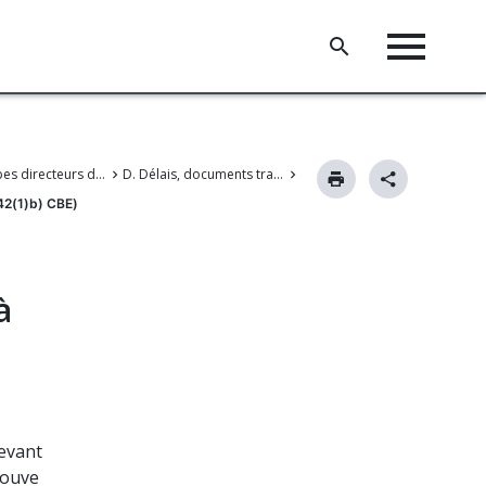
III. Principes directeurs de la procédure devant l'OEB
D. Délais, documents transmis par télécopie, poursuite et interruption de la procédure
142(1)b) CBE)
à
devant
rouve