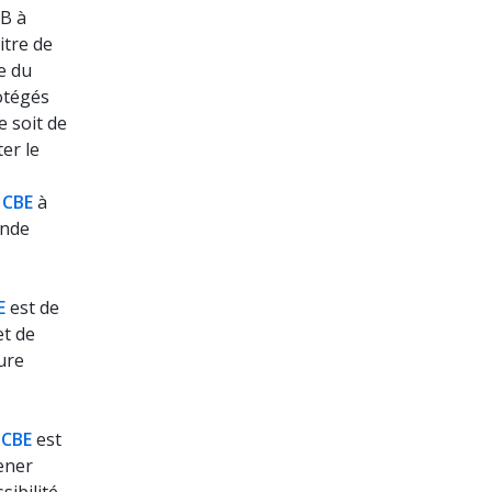
EB à
itre de
e du
otégés
e soit de
ter le
 CBE
à
nde
E
est de
et de
dure
 CBE
est
mener