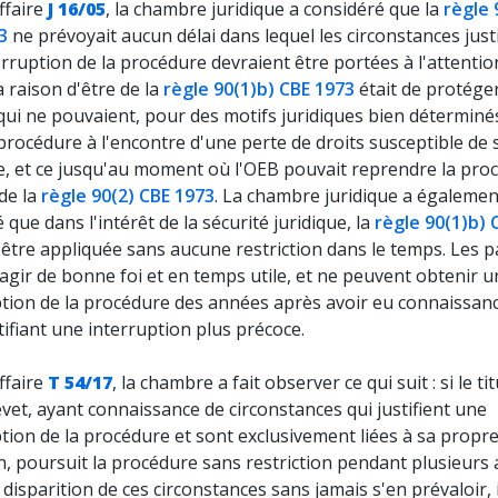
ffaire
J 16/05
, la chambre juridique a considéré que la
règle 
3
ne prévoyait aucun délai dans lequel les circonstances justi
rruption de la procédure devraient être portées à l'attentio
a raison d'être de la
règle 90(1)b) CBE 1973
était de protéger
qui ne pouvaient, pour des motifs juridiques bien déterminés
procédure à l'encontre d'une perte de droits susceptible de 
e, et ce jusqu'au moment où l'OEB pouvait reprendre la pro
 de la
règle 90(2) CBE 1973
. La chambre juridique a égalemen
 que dans l'intérêt de la sécurité juridique, la
règle 90(1)b) 
être appliquée sans aucune restriction dans le temps. Les p
agir de bonne foi et en temps utile, et ne peuvent obtenir 
ption de la procédure des années après avoir eu connaissan
stifiant une interruption plus précoce.
ffaire
T 54/17
, la chambre a fait observer ce qui suit : si le tit
vet, ayant connaissance de circonstances qui justifient une
tion de la procédure et sont exclusivement liées à sa propr
n, poursuit la procédure sans restriction pendant plusieurs
 disparition de ces circonstances sans jamais s'en prévaloir, i