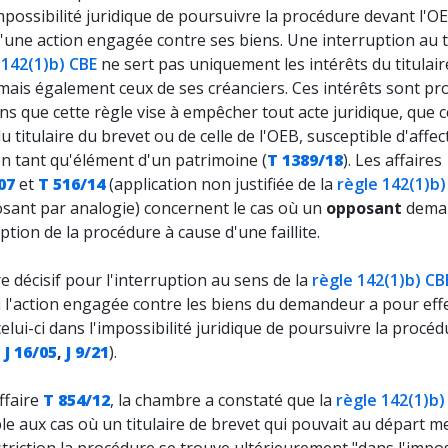
mpossibilité juridique de poursuivre la procédure devant l'O
'une action engagée contre ses biens. Une interruption au t
 142(1)b) CBE
ne sert pas uniquement les intérêts du titulair
mais également ceux de ses créanciers. Ces intérêts sont pr
ns que cette règle vise à empêcher tout acte juridique, que c
du titulaire du brevet ou de celle de l'OEB, susceptible d'affec
en tant qu'élément d'un patrimoine (
T 1389/18
). Les affaires
07
et
T 516/14
(application non justifiée de la
règle 142(1)b)
sant par analogie) concernent le cas où un
opposant
dema
uption de la procédure à cause d'une faillite.
re décisif pour l'interruption au sens de la
règle 142(1)b) CB
i l'action engagée contre les biens du demandeur a pour eff
elui-ci dans l'impossibilité juridique de poursuivre la procé
,
J 16/05
,
J 9/21
).
ffaire
T 854/12
, la chambre a constaté que la
règle 142(1)b)
le aux cas où un titulaire de brevet qui pouvait au départ 