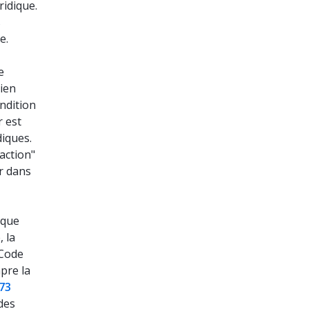
ridique.
s
e.
e
lien
ndition
r est
diques.
"action"
r dans
 que
 la
 Code
mpre la
973
 des