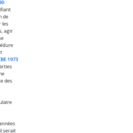
90
fiant
n de
 les
, agir
se
cédure
t
CBE 1973
arties
une
ce des
ulaire
e
 années
l serait