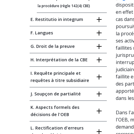
disposit
la procédure (règle 142(4) CBE)
en effet
cas dans
E. Restitutio in integrum
poursui
F. Langues
la procé
ses acti
G. Droit de la preuve
faillite
jurispr
H. Interprétation de la CBE
interrup
judiciai
I. Requête principale et
faillite
requêtes à titre subsidiaire
des part
apportée
J. Soupçon de partialité
dans le
K. Aspects formels des
Dans l'a
décisions de l'OEB
l'OEB, m
demande 
L. Rectification d'erreurs