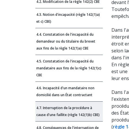
4.2. Modification de la règle 142(2) CBE
devant l
Toutefoi
4.3. Notion d'incapacité (règle 142(1)a)
empêcha
et c) CBE)
Dans l'a
4.4. Constatation de l'incapacité du
interpré
demandeur ou du titulaire du brevet
étroit e
aux fins de la règle 142(1)a) CBE
selon la
dans l'i
4.5. Constatation de l'incapacité du
En règle
mandataire aux fins de la règle 142(1)c)
est une
CBE
leur ens
4.6. Incapacité d'un mandataire non
Dans l'a
domicilié dans un État contractant
l'existe
procédu
4.7. Interruption de la procédure à
des État
cause d'une faillite (règle 142(1)b) CBE)
procédu
(
règle 1
4.8. Conséquences de l'interruption de