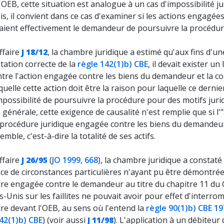
'OEB, cette situation est analogue à un cas d'impossibilité ju
s, il convient dans ce cas d'examiner si les actions engagée
ient effectivement le demandeur de poursuivre la procédur
ffaire
J 18/12
, la chambre juridique a estimé qu'aux fins d'un
tation correcte de la
règle 142(1)b) CBE
, il devait exister un 
ntre l'action engagée contre les biens du demandeur et la co
quelle cette action doit être la raison pour laquelle ce dernie
mpossibilité de poursuivre la procédure pour des motifs juri
 générale, cette exigence de causalité n'est remplie que si l'
 procédure juridique engagée contre les biens du demandeu
emble, c'est-à-dire la totalité de ses actifs.
ffaire
J 26/95
(
JO 1999, 668
), la chambre juridique a constaté
nce de circonstances particulières n'ayant pu être démontrée,
re engagée contre le demandeur au titre du chapitre 11 du
s-Unis sur les faillites ne pouvait avoir pour effet d'interro
re devant l'OEB, au sens où l'entend la
règle 90(1)b) CBE 1
42(1)b) CBE
) (voir aussi
J 11/98
). L'application à un débiteur