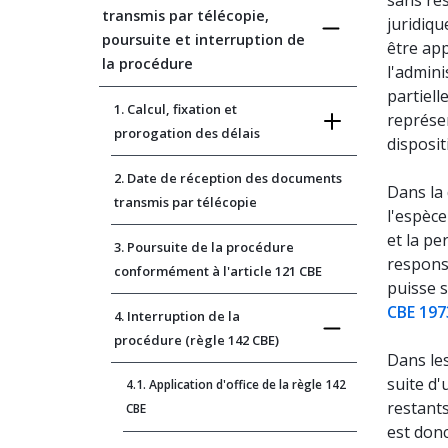
sans res
transmis par télécopie,
juridiqu
poursuite et interruption de
être app
la procédure
l'adminis
partiell
1. Calcul, fixation et
représen
prorogation des délais
disposit
2. Date de réception des documents
Dans la
transmis par télécopie
l'espèc
et la pe
3. Poursuite de la procédure
responsa
conformément à l'article 121 CBE
puisse s
CBE 197
4. Interruption de la
procédure (règle 142 CBE)
Dans les
suite d'
4.1. Application d'office de la règle 142
restants
CBE
est donc