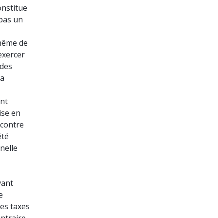
onstitue
 pas un
 même de
exercer
 des
la
ent
ise en
 contre
été
nelle
vant
e
les taxes