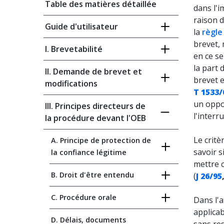
Table des matières détaillée
dans l'i
raison d
Guide d'utilisateur
la
règle
brevet, 
I. Brevetabilité
en ce se
la part 
II. Demande de brevet et
brevet 
modifications
T 1533/
un oppo
III. Principes directeurs de
l'interr
la procédure devant l'OEB
Le critè
A. Principe de protection de
savoir s
la confiance légitime
mettre c
B. Droit d'être entendu
(
J 26/95
C. Procédure orale
Dans l'a
applicab
D. Délais, documents