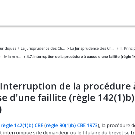
juridiques
La Jurisprudence des Chambers de recours de l'OEB
La Jurisprudence des Chambres de recours de l'Office européen des brevets
4. Interruption de la procédure (règle 142 CBE)
4.7. Interruption de la procédure à cause d'une faillite (règle 
 Interruption de la procédure 
e d'une faillite (règle 142(1)b)
)
a
règle 142(1)b) CBE
(
règle 90(1)b) CBE 1973
), la procédure 
t interrompue si le demandeur ou le titulaire du brevet se t