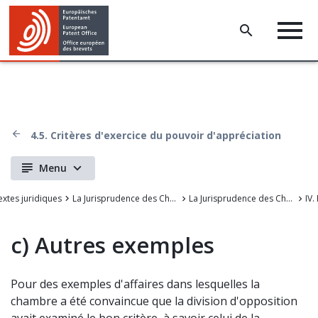
4.5. Critères d'exercice du pouvoir d'appréciation
Menu
extes juridiques
La Jurisprudence des Chambers de recours de l'OEB
La Jurisprudence des Chambres de recours de l'Office européen des brevets
c)
Autres exemples
Pour des exemples d'affaires dans lesquelles la
chambre a été convaincue que la division d'opposition