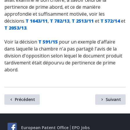
avait examiné le bon critère, à savoir celui de la
pertinence de prime abord, et ce de manière
approfondie et suffisamment motivée, voir les
décisions
T 1643/11
,
T 782/13
,
T 2513/11
et
T 572/14
et
T 2053/13
.
Voir la décision
T 591/15
pour un exemple d'affaire
dans laquelle la chambre n'a pas partagé l'avis de la
division d'opposition selon lequel le document produit
tardivement était dépourvu de pertinence de prime
abord.
Précédent
Suivant
European Patent Office
EPO Jobs