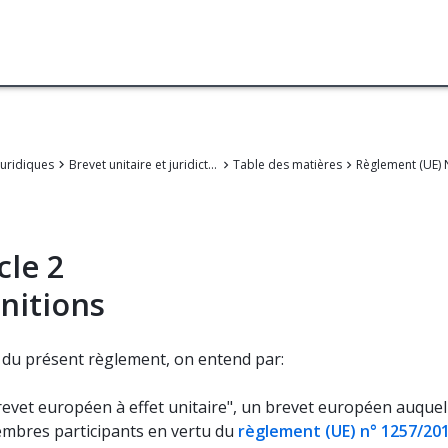
juridiques
Brevet unitaire et juridiction unifié
Table des matières
cle 2
nitions
s du présent règlement, on entend par:
revet européen à effet unitaire", un brevet européen auquel 
mbres participants en vertu du
règlement (UE) n° 1257/20