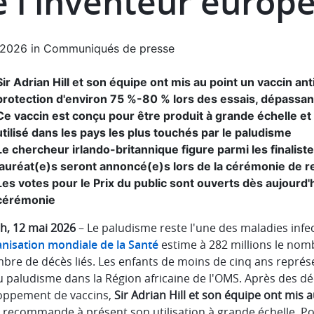
e l'inventeur europ
.2026
in
Communiqués de presse
Sir Adrian Hill et son équipe ont mis au point un vaccin ant
protection d'environ 75 %-80 % lors des essais, dépassant l
Ce vaccin est conçu pour être produit à grande échelle e
utilisé dans les pays les plus touchés par le paludisme
Le chercheur irlando-britannique figure parmi les finalist
lauréat(e)s seront annoncé(e)s lors de la cérémonie de remi
Les votes pour le Prix du public sont ouverts dès aujourd'hu
cérémonie
h, 12 mai 2026
– Le paludisme reste l'une des maladies infe
nisation mondiale de la Santé
estime à 282 millions le nom
bre de décès liés. Les enfants de moins de cinq ans représe
u paludisme dans la Région africaine de l'OMS. Après des d
oppement de vaccins,
Sir Adrian Hill et son équipe ont mis 
 recommande à présent son utilisation à grande échelle. Pou