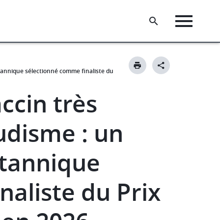
itannique sélectionné comme finaliste du
ccin très
ludisme : un
itannique
aliste du Prix