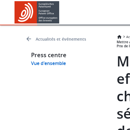
Skip
Skip
to
to
main
footer
content
Ac
Actualités et événements
Mettre 
Prix de
Press centre
M
Vue d'ensemble
ef
c
s