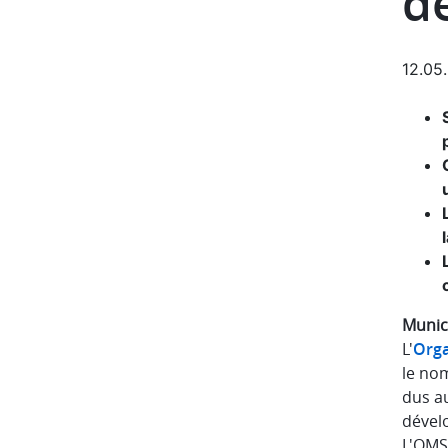
d
12.05
Munic
L'
Orga
le nom
dus a
dével
L'OMS