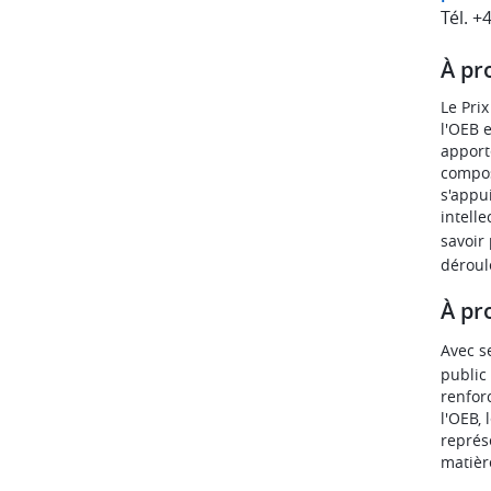
Tél. +
À pr
Le Pri
l'OEB 
apport
compos
s'appu
intell
savoir
déroule
À pr
Avec s
public
renfor
l'OEB,
représ
matièr