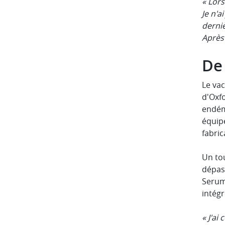
« Lors
Je n'a
derni
Après 
De
Le vac
d'Oxfo
endémi
équip
fabric
Un tou
dépass
Serum 
intég
« J'ai