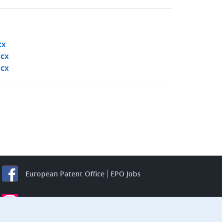
cx
ocx
ocx
European Patent Office
EPO Jobs
EuropeanPatentOffice