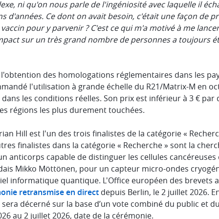
xe, ni qu'on nous parle de l'ingéniosité avec laquelle il é
ns d'années. Ce dont on avait besoin, c'était une façon de p
vaccin pour y parvenir ? C'est ce qui m'a motivé à me lancer
impact sur un très grand nombre de personnes a toujours é
l'obtention des homologations réglementaires dans les pays 
mandé l'utilisation à grande échelle du R21/Matrix-M en oct
 dans les conditions réelles. Son prix est inférieur à 3 € par d
les régions les plus durement touchées.
rian Hill est l'un des trois finalistes de la catégorie « Rech
tres finalistes dans la catégorie « Recherche » sont la cher
n anticorps capable de distinguer les cellules cancéreuses d
ndais Mikko Möttönen, pour un capteur micro-ondes cryogéni
el informatique quantique. L'Office européen des brevets a
onie retransmise en direct
depuis Berlin, le 2 juillet 2026. 
 sera décerné sur la base d’un vote combiné du public et du
26 au 2 juillet 2026, date de la cérémonie.