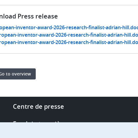
load Press release
opean-inventor-award-2026-research-finalist-adrian-hill.do
ropean-inventor-award-2026-research-finalist-adrian-hill.d
ropean-inventor-award-2026-research-finalist-adrian-hill.d
Go to overview
Footer
Centre de presse
-
More
Emploi et carrière
links