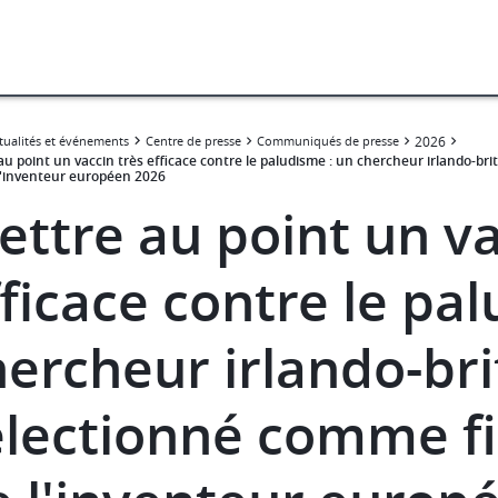
tualités et événements
Centre de presse
Communiqués de presse
2026
au point un vaccin très efficace contre le paludisme : un chercheur irlando-br
 l'inventeur européen 2026
ettre au point un va
ficace contre le pa
hercheur irlando-br
électionné comme fin