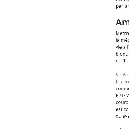
par u
Amé
Mettr
la mé
vie à 
bloque
n'offr
Sir Ad
la de
compo
R21/Ma
coura
est co
qu'ave