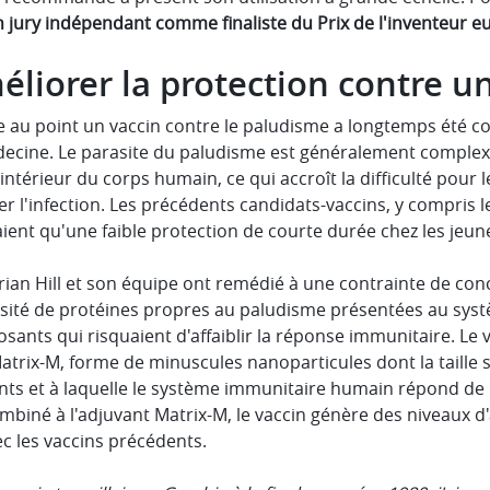
n jury indépendant comme finaliste du Prix de l'inventeur e
liorer la protection contre u
e au point un vaccin contre le paludisme a longtemps été c
decine. Le parasite du paludisme est généralement complexe 
l'intérieur du corps humain, ce qui accroît la difficulté pou
r l'infection. Les précédents candidats-vaccins, y compris 
aient qu'une faible protection de courte durée chez les jeun
rian Hill et son équipe ont remédié à une contrainte de con
nsité de protéines propres au paludisme présentées au sys
sants qui risquaient d'affaiblir la réponse immunitaire. Le
trix-M, forme de minuscules nanoparticules dont la taille s
nts et à laquelle le système immunitaire humain répond de 
mbiné à l'adjuvant Matrix-M, le vaccin génère des niveaux 
c les vaccins précédents.