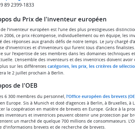
49 89 2399-1833
opos du Prix de l'inventeur européen
x de l'inventeur européen est l'une des plus prestigieuses distinct
en 2006, ce prix récompense, individuellement ou en équipe, les inv
é des réponses aux grands défis de notre temps. Le jury chargé d'at
e d'inventrices et d'inventeurs qui furent tous d'anciens finalistes
ie sur l'expertise de ses membres dans les domaines techniques et
ectuelle. L'ensemble des inventeurs et des inventrices doivent avoi
 plus sur les différentes
catégories, les prix, les critères de sélect
ra le 2 juillet prochain à Berlin.
opos de l'OEB
es 6 300 membres du personnel,
l'Office européen des brevets (OE
 en Europe. Sis à Munich et doté d'agences à Berlin, à Bruxelles, à 
cer la coopération en matière de brevets en Europe. Grâce à la pro
 les inventeurs et inventrices peuvent obtenir une protection par b
entent un marché de quelque 700 millions de consommateurs. L'OE
e d'informations brevets et de recherche de brevets.