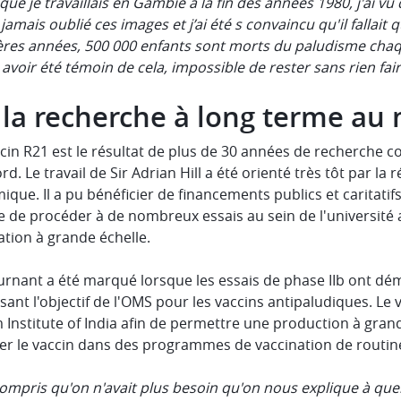
que je travaillais en Gambie à la fin des années 1980, j'ai 
i jamais oublié ces images et j’ai été s convaincu qu'il fallait
ères années, 500 000 enfants sont morts du paludisme chaq
avoir été témoin de cela, impossible de rester sans rien fair
 la recherche à long terme au
cin R21 est le résultat de plus de 30 années de recherche co
rd. Le travail de Sir Adrian Hill a été orienté très tôt par la
que. Il a pu bénéficier de financements publics et caritatif
e de procéder à de nombreux essais au sein de l'université
ation à grande échelle.
rnant a été marqué lorsque les essais de phase IIb ont dém
ant l'objectif de l'OMS pour les vaccins antipaludiques. Le v
Institute of India afin de permettre une production à grande
rer le vaccin dans des programmes de vaccination de routine
 compris qu'on n'avait plus besoin qu'on nous explique à que