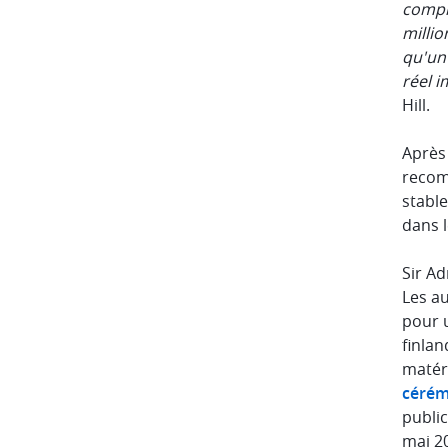
comple
millio
qu'un 
réel 
Hill.
Après 
recom
stable
dans 
Sir Ad
Les au
pour u
finla
matéri
cérém
public
mai 20