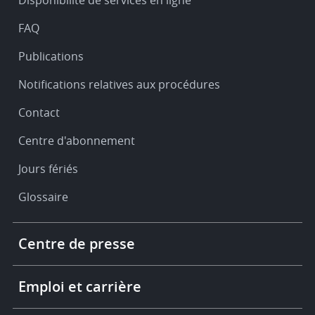
Disponibilité de services en ligne
support
FAQ
Publications
Notifications relatives aux procédures
Contact
Centre d'abonnement
Jours fériés
Glossaire
Footer
Centre de presse
-
More
links
Emploi et carrière