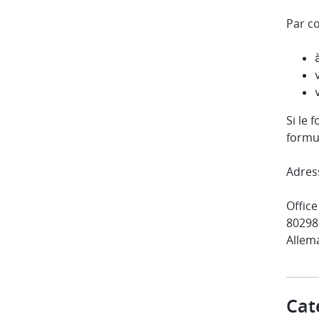
Par co
Si le 
formul
Adress
Offic
80298
Allem
Cat