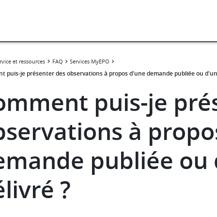
rvice et ressources
FAQ
Services MyEPO
 puis-je présenter des observations à propos d'une demande publiée ou d'un 
omment puis-je pré
bservations à propo
emande publiée ou 
livré ?