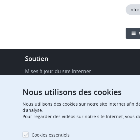
Info
Footer
Soutien
-
Service
Mises à jour du site Internet
&
Disponibilité de services en ligne
support
Nous utilisons des cookies
FAQ
Nous utilisons des cookies sur notre site Internet afin d
Publications
d'analyse.
Pour regarder des vidéos sur notre site Internet, vous 
Notifications relatives aux procédures
Contact
Cookies essentiels