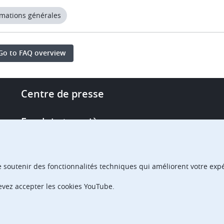
rmations générales
Go to FAQ overview
Footer
Centre de presse
-
More
Emploi et carrière
links
Single Access Portal
e soutenir des fonctionnalités techniques qui améliorent votre expér
Achats
devez accepter les cookies YouTube.
Chambres de recours