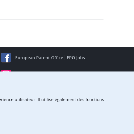
European Patent Office
EPO Jobs
EuropeanPatentOffice
European Patent Office
EPO Jobs
EPO Procurement
ience utilisateur. Il utilise également des fonctions
EPOorg
EPOjobs
TheEPO