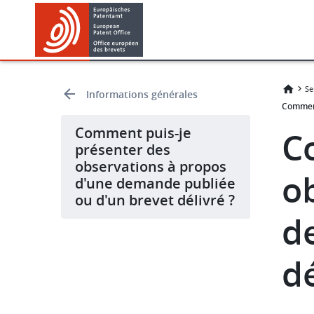
Skip
Skip
to
to
main
footer
content
Se
Informations générales
Comment
Comment puis-je
C
présenter des
observations à propos
o
d'une demande publiée
ou d'un brevet délivré ?
d
dé