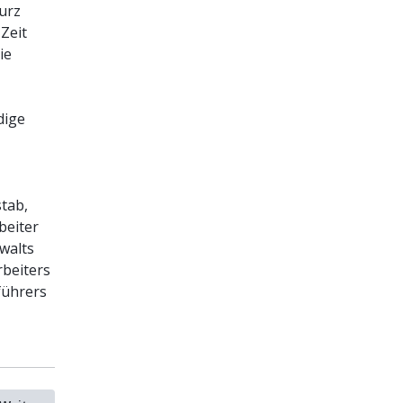
urz
 Zeit
ie
dige
tab,
beiter
nwalts
rbeiters
führers