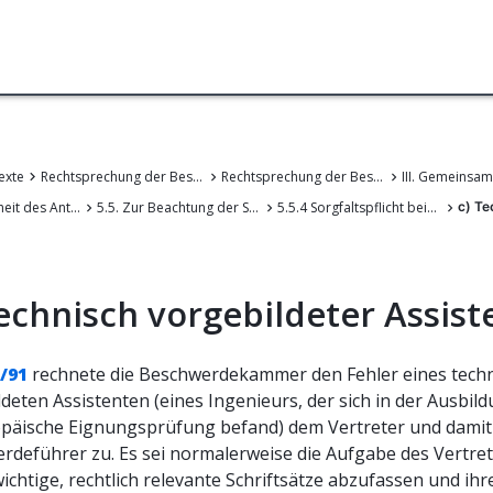
exte
Rechtsprechung der Beschwerdekammern des EPA
Rechtsprechung der Beschwerdekammern des Europäischen Patentamts
5. Begründetheit des Antrags auf Wiedereinsetzung in den vorigen Stand
5.5. Zur Beachtung der Sorgfalt gehaltene Personen und Sorgfaltsanforderungen
5.5.4 Sorgfaltspflicht beim Einsatz von Hilfspersonen
c) Te
echnisch vorgebildeter Assis
/91
rechnete die Beschwerdekammer den Fehler eines tech
deten Assistenten (eines Ingenieurs, der sich in der Ausbild
opäische Eignungsprüfung befand) dem Vertreter und dami
rdeführer zu. Es sei normalerweise die Aufgabe des Vertre
wichtige, rechtlich relevante Schriftsätze abzufassen und ihr