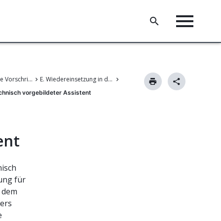
III. Gemeinsame Vorschriften für die Verfahren vor dem EPA
E. Wiedereinsetzung in den vorigen Stand
chnisch vorgebildeter Assistent
tent
nisch
ung für
t dem
ters
e