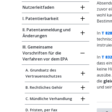
Absendu
Nutzerleitfaden
zuvor ei
wohl ka
I. Patentierbarkeit
Bestimm
II. Patentanmeldung und
In
T 828
Änderungen
technisc
instruie
III. Gemeinsame
Vorschriften für die
In
T 832
Verfahren vor dem EPA
dass ein
keine Hi
A. Grundsatz des
ausübe.
Vertrauensschutzes
die
gle
und sei
B. Rechtliches Gehör
C. Mündliche Verhandlung
D. Fristen, per Fax