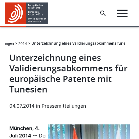
Skip
Skip
to
to
main
footer
content
Unterzeichnung eines Validierungsabkommens für europäis
teilungen
2014
Unterzeichnung eines
Validierungsabkommens für
europäische Patente mit
Tunesien
04.07.2014
in
Pressemitteilungen
München, 4.
Juli 2014 --
Der