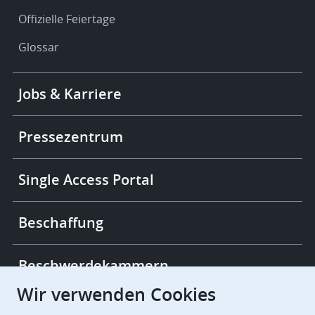
Offizielle Feiertage
Glossar
Footer
Jobs & Karriere
-
More
links
Pressezentrum
Single Access Portal
Beschaffung
Beschwerdekammern
Wir verwenden Cookies
European Patent Office
EPO Jobs