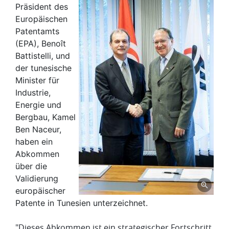
Präsident des
Europäischen
Patentamts
(EPA), Benoît
Battistelli, und
der tunesische
Minister für
Industrie,
Energie und
Bergbau, Kamel
Ben Naceur,
haben ein
Abkommen
über die
Validierung
europäischer
Patente in Tunesien unterzeichnet.
"Dieses Abkommen ist ein strategischer Fortschritt