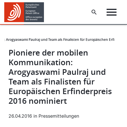
Skip
Skip
to
to
main
footer
content
n: Arogyaswami Paulraj und Team als Finalisten für Europäischen Erfinderpr
Pioniere der mobilen
Kommunikation:
Arogyaswami Paulraj und
Team als Finalisten für
Europäischen Erfinderpreis
2016 nominiert
26.04.2016
in
Pressemitteilungen