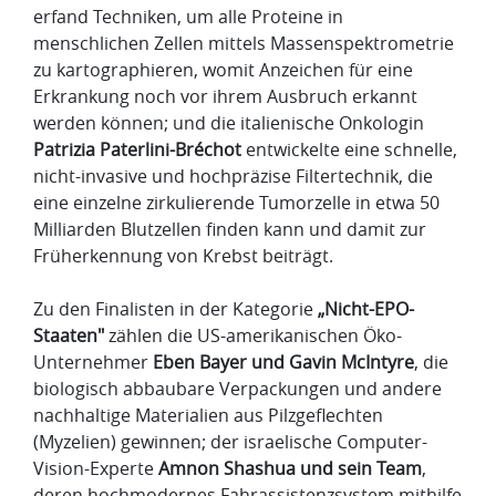
erfand Techniken, um alle Proteine in
menschlichen Zellen mittels Massenspektrometrie
zu kartographieren, womit Anzeichen für eine
Erkrankung noch vor ihrem Ausbruch erkannt
werden können; und die italienische Onkologin
Patrizia Paterlini-Bréchot
entwickelte eine schnelle,
nicht-invasive und hochpräzise Filtertechnik, die
eine einzelne zirkulierende Tumorzelle in etwa 50
Milliarden Blutzellen finden kann und damit zur
Früherkennung von Krebst beiträgt.
Zu den Finalisten in der Kategorie
„Nicht-EPO-
Staaten"
zählen die US-amerikanischen Öko-
Unternehmer
Eben Bayer und Gavin McIntyre
, die
biologisch abbaubare Verpackungen und andere
nachhaltige Materialien aus Pilzgeflechten
(Myzelien) gewinnen; der israelische Computer-
Vision-Experte
Amnon Shashua und sein Team
,
deren hochmodernes Fahrassistenzsystem mithilfe