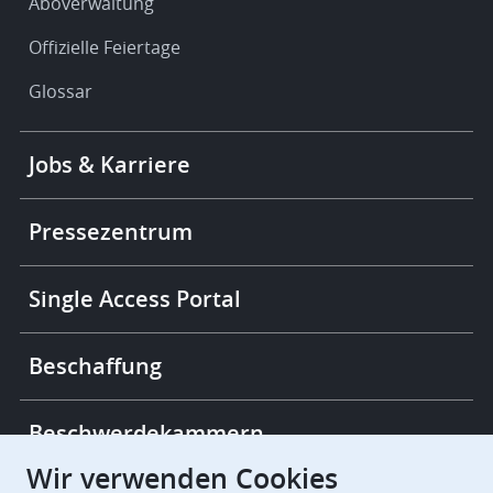
Aboverwaltung
Offizielle Feiertage
Glossar
Footer
Jobs & Karriere
-
More
links
Pressezentrum
Single Access Portal
Beschaffung
Beschwerdekammern
Wir verwenden Cookies