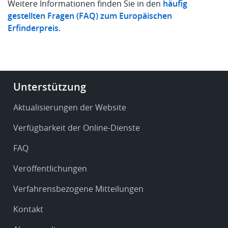
Weitere Informationen finden Sie in den
häufig
gestellten Fragen (FAQ) zum Europäischen
Erfinderpreis.
Footer
Unterstützung
-
Service
Aktualisierungen der Website
&
Verfügbarkeit der Online-Dienste
support
FAQ
Veröffentlichungen
Verfahrensbezogene Mitteilungen
Kontakt