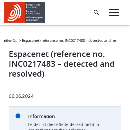
Skip
Skip
to
to
main
footer
content
Espacenet (reference no. INC0217483 – detected and resolved)
Verfügbarkeit der Online-Dienste
Espacenet (reference no.
INC0217483 – detected and
resolved)
06.06.2024
Information
Leider ist diese Seite derzeit nicht in