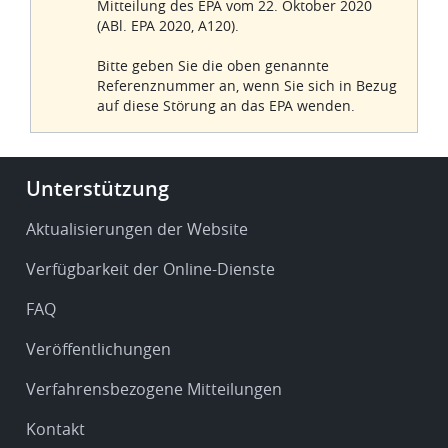
Mitteilung des EPA vom 22. Oktober 2020
(ABl. EPA 2020, A120).
Bitte geben Sie die oben genannte
Referenznummer an, wenn Sie sich in Bezug
auf diese Störung an das EPA wenden.
Footer
Unterstützung
-
Service
Aktualisierungen der Website
&
Verfügbarkeit der Online-Dienste
support
FAQ
Veröffentlichungen
Verfahrensbezogene Mitteilungen
Kontakt