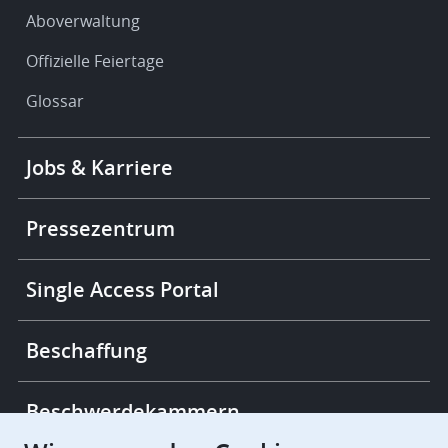
Aboverwaltung
Offizielle Feiertage
Glossar
Footer
Jobs & Karriere
-
More
links
Pressezentrum
Single Access Portal
Beschaffung
Beschwerdekammern