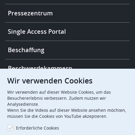
More
links
Pressezentrum
Single Access Portal
Beschaffung
Beschwerdekammern
Wir verwenden Cookies
European Patent Office
EPO Jobs
Wir verwenden auf dieser Website Cookies, um das
Besuchererlebnis verbessern. Zudem nutzen wir
Analysedienste.
EuropeanPatentOffice
Wenn Sie die Videos auf dieser Website ansehen möchten,
müssen Sie die Cookies von YouTube akzeptieren.
European Patent Office
EPO Jobs
Erforderliche Cookies
EPO Procurement