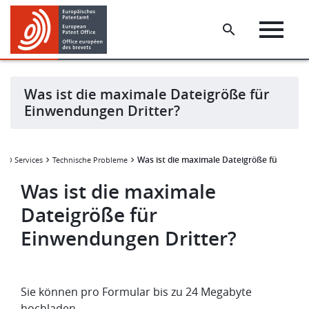
Skip
Skip
to
to
main
footer
content
Was ist die maximale Dateigröße für
Einwendungen Dritter?
Was ist die maximale Dateigröße für Einwe
PO Services
Technische Probleme
Was ist die maximale
Dateigröße für
Einwendungen Dritter?
Sie können pro Formular bis zu 24 Megabyte
hochladen.