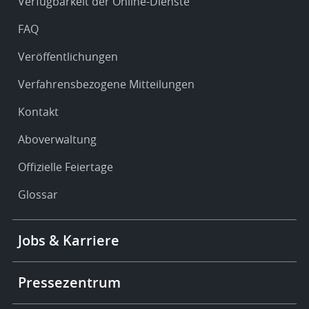
Verfügbarkeit der Online-Dienste
support
FAQ
Veröffentlichungen
Verfahrensbezogene Mitteilungen
Kontakt
Aboverwaltung
Offizielle Feiertage
Glossar
Footer
Jobs & Karriere
-
More
links
Pressezentrum