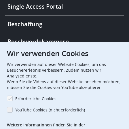
Single Access Portal
Beschaffung
Beschwerdekammern
Wir verwenden Cookies
European Patent Office
EPO Jobs
Wir verwenden auf dieser Website Cookies, um das
Besuchererlebnis verbessern. Zudem nutzen wir
Analysedienste.
EuropeanPatentOffice
Wenn Sie die Videos auf dieser Website ansehen möchten,
müssen Sie die Cookies von YouTube akzeptieren.
European Patent Office
EPO Jobs
Erforderliche Cookies
EPO Procurement
YouTube Cookies (nicht erforderlich)
EPOorg
EPOjobs
Weitere Informationen finden Sie in der