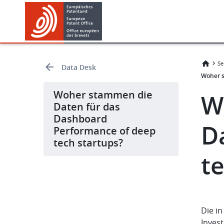
Skip
Skip
to
to
main
footer
content
Se
Data Desk
Woher s
Woher stammen die
W
Daten für das
Dashboard
D
Performance of deep
tech startups?
t
Die i
Inves