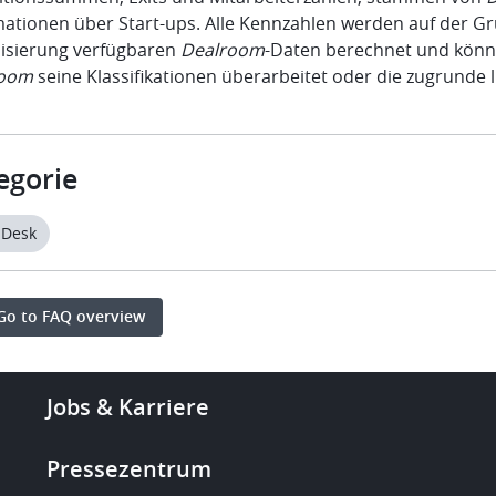
mationen über Start-ups. Alle Kennzahlen werden auf der Gr
lisierung verfügbaren
Dealroom
-Daten berechnet und könne
room
seine Klassifikationen überarbeitet oder die zugrunde l
egorie
 Desk
Go to FAQ overview
Footer
Jobs & Karriere
-
More
Pressezentrum
links