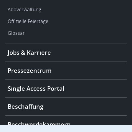
Aboverwaltung
Offizielle Feiertage
Glossar
Footer
Jobs & Karriere
-
More
links
Pressezentrum
Single Access Portal
Beschaffung
Beschwerdekammern