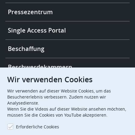
More
links
Pressezentrum
Single Access Portal
Beschaffung
Beschwerdekammern
Wir verwenden Cookies
European Patent Office
EPO Jobs
Wir verwenden auf dieser Website Cookies, um das
Besuchererlebnis verbessern. Zudem nutzen wir
Analysedienste.
EuropeanPatentOffice
Wenn Sie die Videos auf dieser Website ansehen möchten,
müssen Sie die Cookies von YouTube akzeptieren.
European Patent Office
EPO Jobs
Erforderliche Cookies
EPO Procurement