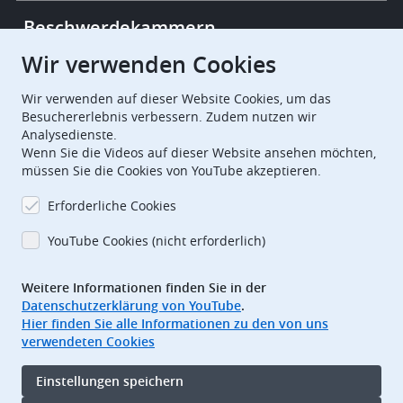
Beschwerdekammern
Wir verwenden Cookies
European Patent Office
EPO Jobs
Wir verwenden auf dieser Website Cookies, um das
Besuchererlebnis verbessern. Zudem nutzen wir
Analysedienste.
EuropeanPatentOffice
Wenn Sie die Videos auf dieser Website ansehen möchten,
müssen Sie die Cookies von YouTube akzeptieren.
European Patent Office
EPO Jobs
Erforderliche Cookies
EPO Procurement
YouTube Cookies (nicht erforderlich)
EPOorg
EPOjobs
Weitere Informationen finden Sie in der
Datenschutzerklärung von YouTube
.
TheEPO
Hier finden Sie alle Informationen zu den von uns
verwendeten Cookies
Footer
Impressum
Einstellungen speichern
Nutzungsbedingungen