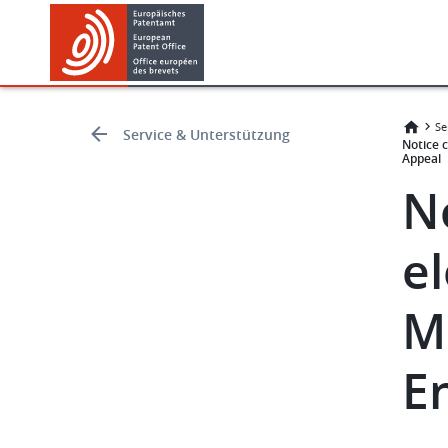
Skip
Skip
to
to
main
footer
content
Se
Service & Unterstützung
Notice 
Appeal
N
el
M
E