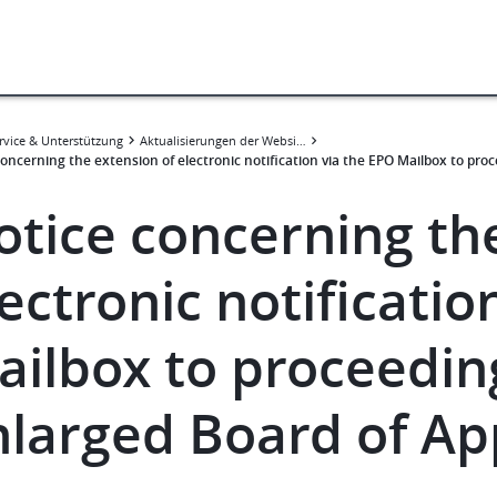
rvice & Unterstützung
Aktualisierungen der Website
concerning the extension of electronic notification via the EPO Mailbox to pro
otice concerning th
ectronic notificatio
ailbox to proceedin
nlarged Board of Ap