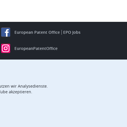
European Patent Office
EPO Jobs
EuropeanPatentOffice
European Patent Office
EPO Jobs
EPO Procurement
EPOorg
EPOjobs
tzen wir Analysedienste.
Tube akzeptieren.
TheEPO