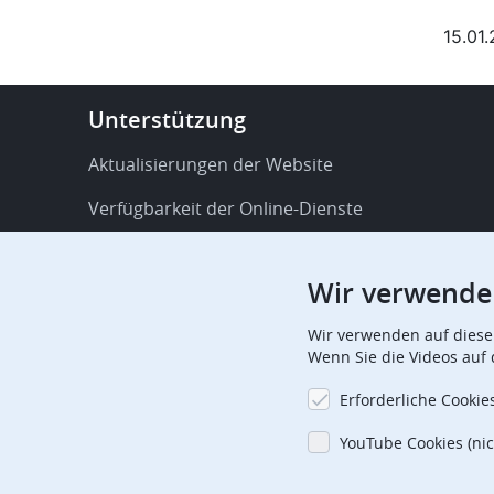
15.01
Footer
Unterstützung
-
Service
Aktualisierungen der Website
&
Verfügbarkeit der Online-Dienste
support
FAQ
Wir verwende
Veröffentlichungen
Wir verwenden auf diese
Verfahrensbezogene Mitteilungen
Wenn Sie die Videos auf
Kontakt
Erforderliche Cookie
Aboverwaltung
YouTube Cookies (nic
Offizielle Feiertage