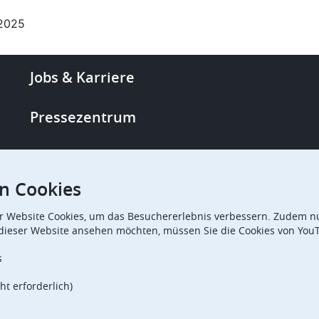
.2025
Footer
Jobs & Karriere
-
More
Pressezentrum
links
Single Access Portal
n Cookies
Beschaffung
r Website Cookies, um das Besuchererlebnis verbessern. Zudem nu
 dieser Website ansehen möchten, müssen Sie die Cookies von You
Beschwerdekammern
s
ht erforderlich)