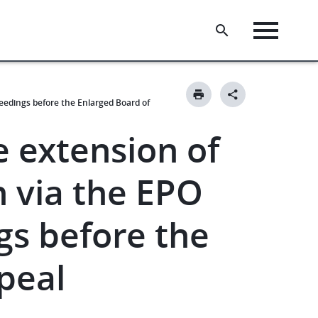
ceedings before the Enlarged Board of
e extension of
n via the EPO
gs before the
peal