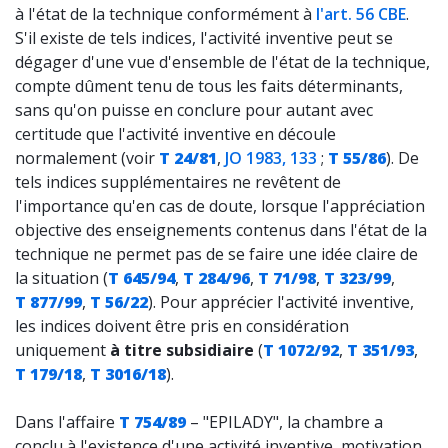
à l'état de la technique conformément à
l'art. 56 CBE
.
S'il existe de tels indices, l'activité inventive peut se
dégager d'une vue d'ensemble de l'état de la technique,
compte dûment tenu de tous les faits déterminants,
sans qu'on puisse en conclure pour autant avec
certitude que l'activité inventive en découle
normalement (voir
T 24/81
,
JO 1983, 133
;
T 55/86
). De
tels indices supplémentaires ne revêtent de
l'importance qu'en cas de doute, lorsque l'appréciation
objective des enseignements contenus dans l'état de la
technique ne permet pas de se faire une idée claire de
la situation (
T 645/94
,
T 284/96
,
T 71/98
,
T 323/99
,
T 877/99
,
T 56/22
). Pour apprécier l'activité inventive,
les indices doivent être pris en considération
uniquement
à titre subsidiaire
(
T 1072/92
,
T 351/93
,
T 179/18
,
T 3016/18
).
Dans l'affaire
T 754/89
– "EPILADY", la chambre a
conclu à l'existence d'une activité inventive, motivation