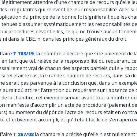
 légitimement attendre d'une chambre de recours qu'elle le
des irrégularités qui relèvent de leur responsabilité. Aller si 
pplication du principe de la bonne foi signifierait que les c
t tenues d'assumer systématiquement les responsabilités d
 aux procédures devant elles, ce qui ne trouve aucun fondem
e ni dans la CBE, ni dans les principes généraux du droit.
ffaire
T 703/19
, la chambre a déclaré que si le paiement de l
 en tant que tel, relève de la responsabilité du requérant, ce
ssairement vrai de chacun des aspects partiels qui s'y rapp
, si tel était le cas, la Grande Chambre de recours, dans sa dé
 ne serait pas parvenue à la conclusion que, dans un exemple f
aurait dû attirer l'attention du requérant sur l'absence de 
s de la chambre, cet exemple servait avant tout à montrer q
ion manifeste d'accomplir un acte de procédure (paiement de
rs) au moment du dépôt de l'acte de recours était en contra
cte effectivement accompli, et qu'il était facile de s'en apercev
ffaire
T 267/08
la chambre a précisé qu'elle n'est nullement