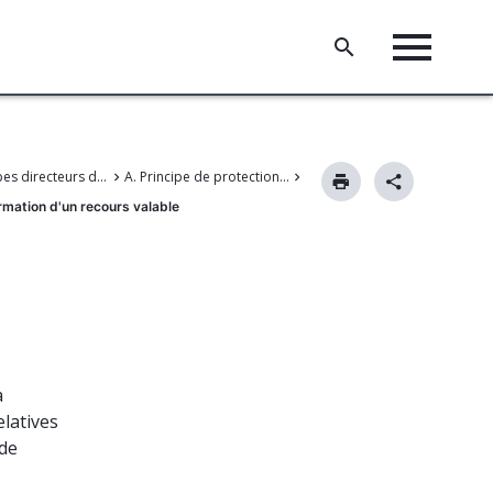
III. Principes directeurs de la procédure devant l'OEB
A. Principe de protection de la confiance légitime
rmation d'un recours valable
e
a
elatives
 de