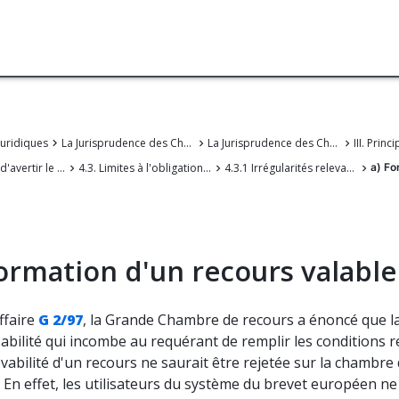
juridiques
La Jurisprudence des Chambers de recours de l'OEB
La Jurisprudence des Chambres de recours de l'Office européen des brevets
4. Obligation d'avertir le demandeur d'irrégularités auxquelles il peut être facilement remédié
4.3. Limites à l'obligation de signaler les irrégularités auxquelles il peut être facilement remédié
4.3.1 Irrégularités relevant de la responsabilité d'une partie
a) Fo
ormation d'un recours valabl
ffaire
G 2/97
, la Grande Chambre de recours a énoncé que l
bilité qui incombe au requérant de remplir les conditions r
evabilité d'un recours ne saurait être rejetée sur la chambre
 En effet, les utilisateurs du système du brevet européen ne