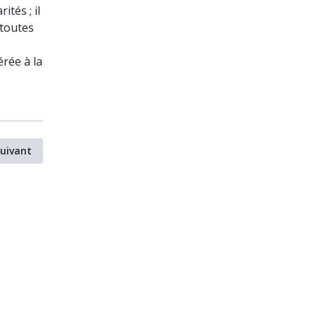
tés ; il
 toutes
érée à la
uivant