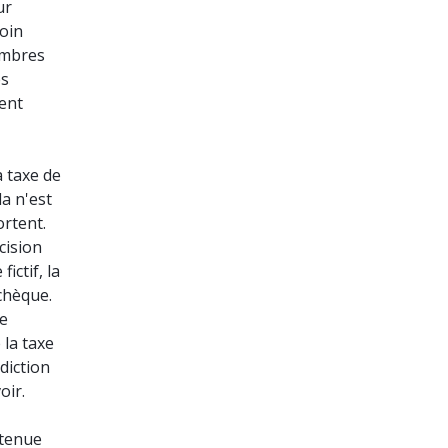
ur
loin
hambres
es
ent
a taxe de
la n'est
ortent.
cision
ictif, la
chèque.
ue
 la taxe
diction
oir.
 tenue