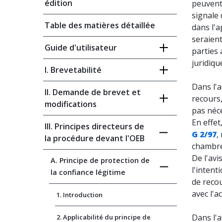
édition
peuvent
signale 
Table des matières détaillée
dans l'a
seraien
Guide d'utilisateur
parties
juridiqu
I. Brevetabilité
Dans l'a
II. Demande de brevet et
recours,
modifications
pas néce
En effet
III. Principes directeurs de
G 2/97
,
la procédure devant l'OEB
chambre 
De l'avi
A. Principe de protection de
l'intent
la confiance légitime
de recou
avec l'a
1. Introduction
Dans l'a
2. Applicabilité du principe de