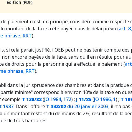
édition (PDF)
.
 de paiement n'est, en principe, considéré comme respecté q
 du montant de la taxe a été payée dans le délai prévu (
art. 8,
e phrase, RRT
).
s, si cela paraît justifié, l'OEB peut ne pas tenir compte des 
non encore payées de la taxe, sans qu'il en résulte pour au
e de droits pour la personne qui a effectué le paiement (
art
me phrase, RRT
).
tabli dans la jurisprudence des chambres et dans la pratique 
"partie minime" correspond à environ 10% de la taxe en que
ar exemple
T 130/82
(
JO 1984, 172
) ;
J 11/85
(
JO 1986, 1
) ;
T 10
et 1987
. Dans l'affaire
T 343/02
du 20 janvier 2003
, il n'a pa
d'un montant restant dû de moins de 2%, résultant de la dé
ue de frais bancaires.