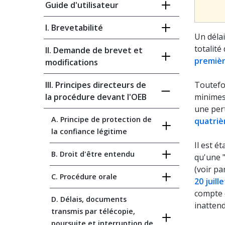
Guide d'utilisateur
I. Brevetabilité
Un délai
totalité
II. Demande de brevet et
premièr
modifications
III. Principes directeurs de
Toutefoi
la procédure devant l'OEB
minimes 
une pert
A. Principe de protection de
quatriè
la confiance légitime
Il est é
B. Droit d'être entendu
qu'une 
(voir p
C. Procédure orale
20 juill
compte 
D. Délais, documents
inattend
transmis par télécopie,
poursuite et interruption de