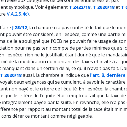
ère réelle aux catégories de personnes énumérées et pas
ent symbolique. Voir également
T 2422/18
,
T 2620/18
et
T 
itre
V.A.2.5.4c)
.
ffaire
J 25/12
, la chambre n'a pas contesté le fait que le mon
t pouvait être considéré, en l'espèce, comme une partie m
 mais elle a souligné que l'OEB ne pouvait faire usage de so
iation pour ne pas tenir compte de parties minimes que si ce
. En l'espèce, rien ne le justifiait, étant donné que le mandatai
rmé de la modification du montant des taxes et invité à acqui
manquant dans un certain délai, ce qu'il n'avait pas fait. D
T 2620/18
aussi, la chambre a indiqué que
l'art. 8, dernière
voyait deux exigences qui se cumulent, à savoir le caractèr
nt non payé et le critère de l'équité. En l'espèce, la chambr
é que le critère de l'équité était rempli du fait que la taxe d
é intégralement payée par la suite. En revanche, elle n'a pas
ifférence par rapport au montant total de la taxe était mini
e considérer ce montant comme négligeable.