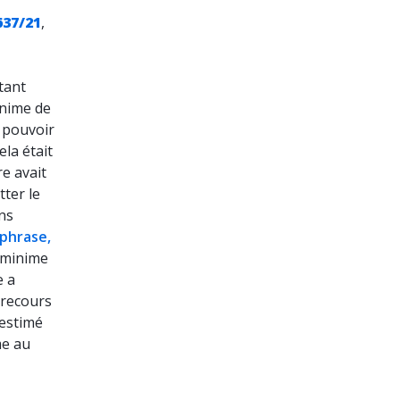
637/21
,
tant
inime de
n pouvoir
la était
re avait
tter le
ans
 phrase,
e minime
e a
e recours
 estimé
me au