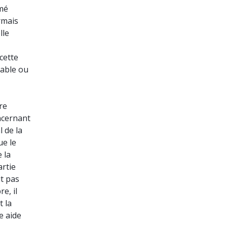
umé
rmais
lle
cette
eable ou
re
ncernant
 de la
ue le
 la
artie
t pas
e, il
t la
 aide