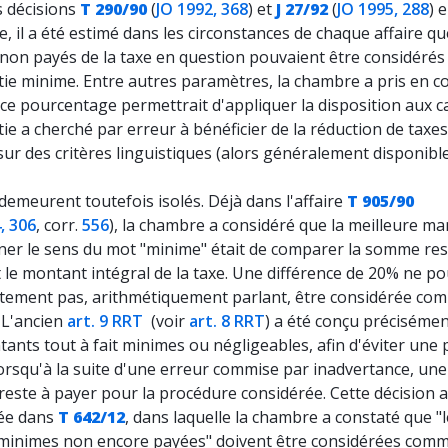
s décisions
T 290/90
(
JO 1992, 368
) et
J 27/92
(
JO 1995, 288
) 
, il a été estimé dans les circonstances de chaque affaire qu
 non payés de la taxe en question pouvaient être considér
tie minime. Entre autres paramètres, la chambre a pris en c
 ce pourcentage permettrait d'appliquer la disposition aux c
ie a cherché par erreur à bénéficier de la réduction de taxe
ur des critères linguistiques (alors généralement disponible
demeurent toutefois isolés. Déjà dans l'affaire
T 905/90
, 306
, corr.
556
), la chambre a considéré que la meilleure ma
ner le sens du mot "minime" était de comparer la somme res
 le montant intégral de la taxe. Une différence de 20% ne po
tement pas, arithmétiquement parlant, être considérée co
 L'ancien
art. 9 RRT
(voir
art. 8 RRT
) a été conçu préciséme
ants tout à fait minimes ou négligeables, afin d'éviter une 
 lorsqu'à la suite d'une erreur commise par inadvertance, u
este à payer pour la procédure considérée. Cette décision a
ée dans
T 642/12
, dans laquelle la chambre a constaté que "
 minimes non encore payées" doivent être considérées com