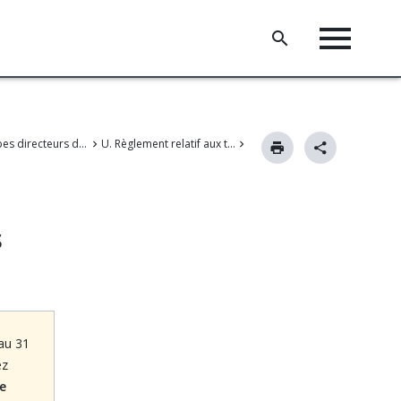
III. Principes directeurs de la procédure devant l'OEB
U. Règlement relatif aux taxes
s
'au 31
ez
e