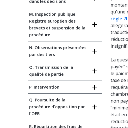
dans les décisions
montants
qu'une r
M. Inspection publique,
règle 7b
Registre européen des
allégera
brevets et suspension de la
traducti
procédure
réducti
insignifi
N. Observations présentées
par des tiers
La ques
payée" 
O. Transmission de la
le paiem
qualité de partie
taxe de 
requéran
P. Intervention
chambre
Q. Poursuite de la
non pay
procédure d'opposition par
"minime
l'OEB
était en
réducti
R. Répartition des frais de