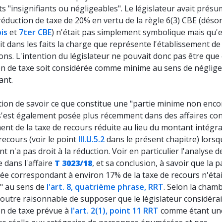
 "insignifiants ou négligeables". Le législateur avait prés
éduction de taxe de 20% en vertu de la règle 6(3) CBE (déso
is
et
7ter CBE
) n'était pas simplement symbolique mais qu'e
it dans les faits la charge que représente l'établissement de
ons. L'intention du législateur ne pouvait donc pas être que 
on de taxe soit considérée comme minime au sens de néglig
ant.
tion de savoir ce que constitue une "partie minime non enco
s'est également posée plus récemment dans des affaires co
ent de la taxe de recours réduite au lieu du montant intégral
recours (voir le point
III.U.5.2
dans le présent chapitre) lorsq
t n'a pas droit à la réduction. Voir en particulier l'analyse de
 dans l'affaire
T 3023/18
, et sa conclusion, à savoir que la p
ée correspondant à environ 17% de la taxe de recours n'étai
" au sens de
l'art. 8, quatrième phrase, RRT
. Selon la chambr
 outre raisonnable de supposer que le législateur considérai
on de taxe prévue à
l'art. 2(1), point 11 RRT
comme étant une