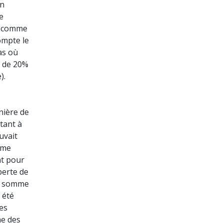
en
e
és comme
ompte le
as où
s de 20%
).
nière de
tant à
uvait
mme
nt pour
perte de
ne somme
 été
les
me des