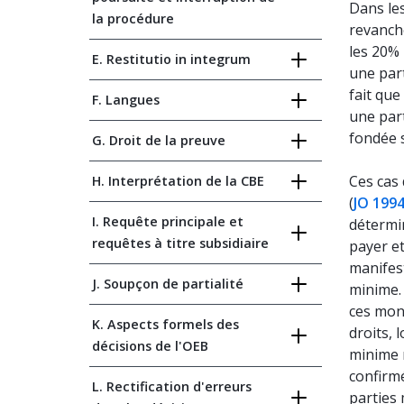
Dans le
la procédure
revanche
les 20%
E. Restitutio in integrum
une par
fait que
F. Langues
une part
fondée s
G. Droit de la preuve
Ces cas 
H. Interprétation de la CBE
(
JO 1994
I. Requête principale et
détermi
requêtes à titre subsidiaire
payer et
manifes
J. Soupçon de partialité
minime.
ces mont
K. Aspects formels des
droits,
décisions de l'OEB
minime r
confirm
L. Rectification d'erreurs
parties