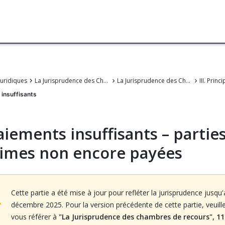
juridiques
La Jurisprudence des Chambers de recours de l'OEB
La Jurisprudence des Chambres de recours de l'Office européen des brevets
 insuffisants
aiements insuffisants – partie
imes non encore payées
Cette partie a été mise à jour pour refléter la jurisprudence jusqu
décembre 2025. Pour la version précédente de cette partie, veuill
vous référer à
"La Jurisprudence des chambres de recours", 11