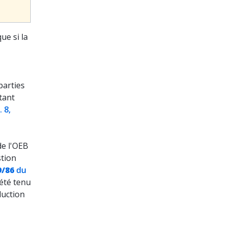
ue si la
parties
tant
. 8,
de l'OEB
stion
9/86
du
s été tenu
duction