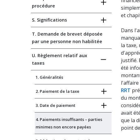
financi
procédure
simplem
et chap
S. Significations
Dans l'a
T. Demande de brevet déposée
manquan
par une personne non habilitée
la taxe,
d'appréc
U. Règlement relatif aux
justifié
taxes
été info
montant 
1. Généralités
l'affaire
RRT
pré
2. Paiement de la taxe
du monta
considér
3. Date de paiement
avait ét
4. Paiements insuffisants – parties
que la d
minimes non encore payées
point d