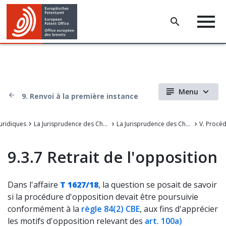
Menu
9. Renvoi à la première instance
juridiques
La Jurisprudence des Chambers de recours de l'OEB
La Jurisprudence des Chambres de recours de l'Office européen des brevets
9.3.7 Retrait de l'opposition
Dans l'affaire
T 1627/18
, la question se posait de savoir
si la procédure d'opposition devait être poursuivie
conformément à la
règle 84(2) CBE
, aux fins d'apprécier
les motifs d'opposition relevant des
art. 100a)