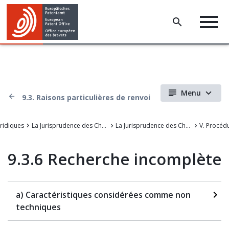
Menu
9.3. Raisons particulières de renvoi
uridiques
La Jurisprudence des Chambers de recours de l'OEB
La Jurisprudence des Chambres de recours de l'Office européen des brevets
9.3.6 Recherche incomplète
a) Caractéristiques considérées comme non
techniques