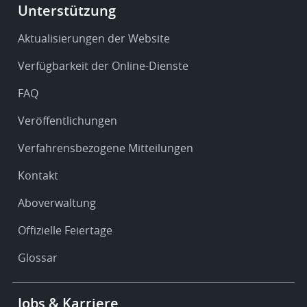
Footer
Unterstützung
-
Service
Aktualisierungen der Website
&
Verfügbarkeit der Online-Dienste
support
FAQ
Veröffentlichungen
Verfahrensbezogene Mitteilungen
Kontakt
Aboverwaltung
Offizielle Feiertage
Glossar
Footer
Jobs & Karriere