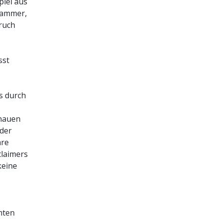
spiel aus
Kammer,
pruch
sst
as durch
enauen
 der
hre
claimers
keine
mten