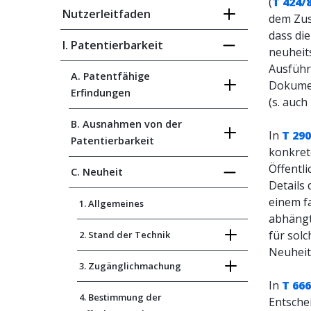
(
T 424/
Nutzerleitfaden
dem Zus
dass di
I. Patentierbarkeit
neuheits
Ausführ
A. Patentfähige
Dokumen
Erfindungen
(s. auch
B. Ausnahmen von der
In
T 290
Patentierbarkeit
konkrete
Öffentl
C. Neuheit
Details 
einem f
1. Allgemeines
abhängt
für sol
2. Stand der Technik
Neuheit 
3. Zugänglichmachung
In
T 666
4. Bestimmung der
Entsche