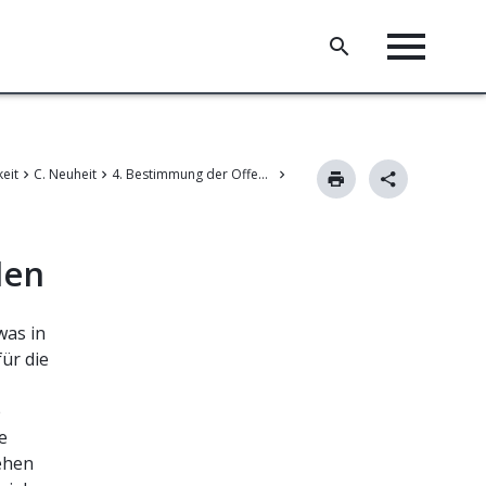
keit
C. Neuheit
4. Bestimmung der Offenbarung des einschlägigen Stands der Technik
len
was in
ür die
e
e
ehen