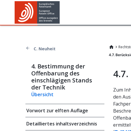
Rechtst
C. Neuheit
4.7. Berücks
4. Bestimmung der
4.7
Offenbarung des
einschlägigen Stands
der Technik
Zum Inh
Übersicht
den Ausf
Fachper
Vorwort zur elften Auflage
Beschrei
Offenba
Detailliertes inhaltsverzeichnis
ermitte