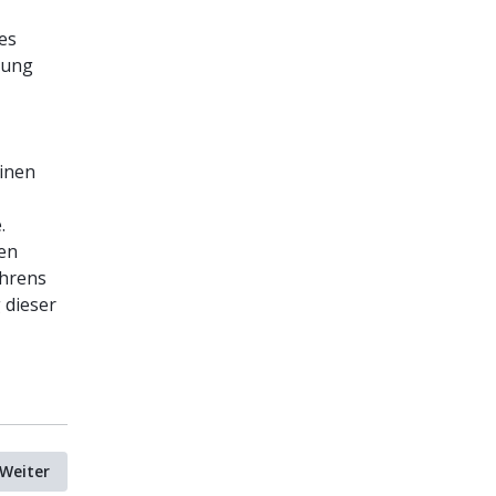
es
tung
einen
.
hen
ahrens
 dieser
Weiter