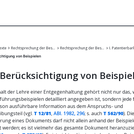
exte
Rechtsprechung der Beschwerdekammern des EPA
Rechtsprechung der Beschwerdekammern des Europäischen Patentamts
I. Patentierbar
ichtigung von Beispielen
. Berücksichtigung von Beispie
alt der Lehre einer Entgegenhaltung gehört nicht nur das, 
ührungsbeispielen detailliert angegeben ist, sondern jede f
son ausführbare Information aus dem Anspruchs- und
bungsteil (vgl.
T 12/81
,
ABl. 1982, 296
; s. auch
T 562/90
). Di
rung eines Dokuments darf nicht allein anhand der Beispiel
lt werden; es ist vielmehr das gesamte Dokument heranzuzi