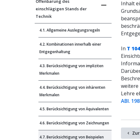
Offenbarung des
Inhalt 
einschlägigen Stands der
Grundsat
Technik
beanspr
beschrä
4.1. Allgemeine Auslegungsregeln
Entgege
4.2. Kombinationen innerhalb einer
In
T 10
Entgegenhaltung
Einsich
Informa
4.3. Berücksichtigung von impliziten
Darüber 
Merkmalen
Beschre
weitere
4.4. Berücksichtigung von inhärenten
Lehre eb
Merkmalen
ABl. 198
4.5. Berücksichtigung von Äquivalenten
4.6. Berücksichtigung von Zeichnungen
Zur
4.7. Berücksichtigung von Beispielen