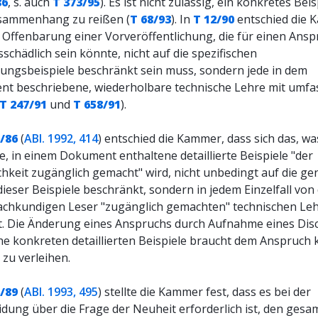
86
, s. auch
T 373/95
). Es ist nicht zulässig, ein konkretes Bei
ammenhang zu reißen (
T 68/93
). In
T 12/90
entschied die 
e Offenbarung einer Vorveröffentlichung, die für einen Ans
schädlich sein könnte, nicht auf die spezifischen
ungsbeispiele beschränkt sein muss, sondern jede in dem
t beschriebene, wiederholbare technische Lehre mit umfa
T 247/91
und
T 658/91
).
/86
(
ABl. 1992, 414
) entschied die Kammer, dass sich das, w
, in einem Dokument enthaltene detaillierte Beispiele "der
ichkeit zugänglich gemacht" wird, nicht unbedingt auf die g
dieser Beispiele beschränkt, sondern in jedem Einzelfall von
achkundigen Leser "zugänglich gemachten" technischen Le
. Die Änderung eines Anspruchs durch Aufnahme eines Dis
che konkreten detaillierten Beispiele braucht dem Anspruch 
zu verleihen.
/89
(
ABl. 1993, 495
) stellte die Kammer fest, dass es bei der
idung über die Frage der Neuheit erforderlich ist, den gesa