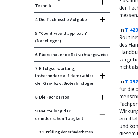
Zusamme
Technik
der Tec
messen.
4. Die Technische Aufgabe
In
T 423
5. "Could-would approach"
Routine
(Naheliegen)
des Han
Handbuc
6. Rückschauende Betrachtungsweise
vorgehe
nicht al
7. Erfolgserwartung,
insbesondere auf dem Gebiet
In
T 237
der Gen- bzw. Biotechnologie
für die
menschl
8. Die Fachperson
Fachper
Wirkung
9. Beurteilung der
ermittel
erfinderischen Tätigkeit
und kon
9.1. Prüfung der erfinderischen
diesem 