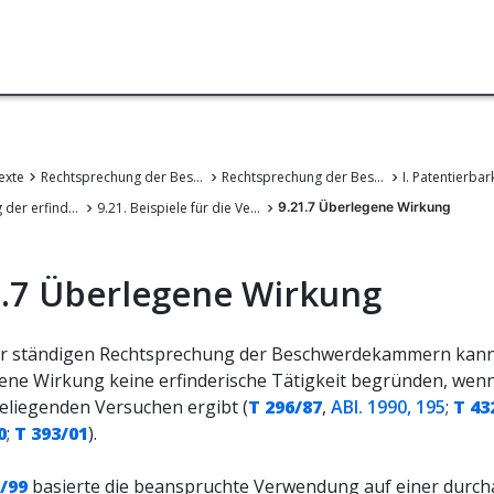
exte
Rechtsprechung der Beschwerdekammern des EPA
Rechtsprechung der Beschwerdekammern des Europäischen Patentamts
I. Patentierbar
9. Beurteilung der erfinderischen Tätigkeit
9.21. Beispiele für die Verneinung der erfinderischen Tätigkeit
9.21.7 Überlegene Wirkung
1.7 Überlegene Wirkung
r ständigen Rechtsprechung der Beschwerdekammern kann
ene Wirkung keine erfinderische Tätigkeit begründen, wenn 
eliegenden Versuchen ergibt (
T 296/87
,
ABl. 1990, 195
;
T 43
0
;
T 393/01
).
/99
basierte die beanspruchte Verwendung auf einer durch