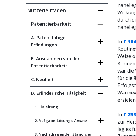
nahelie
Nutzerleitfaden
Wirkung
durch d
I. Patentierbarkeit
nahelie
A. Patentfähige
In
T 104
Erfindungen
Routinev
Weise o
B. Ausnahmen von der
Können 
Patentierbarkeit
war die
für die
C. Neuheit
Erfolgs
Wärmeve
D. Erfinderische Tätigkeit
erzielen
1. Einleitung
In
T 253
2. Aufgabe-Lösungs-Ansatz
zur Her
lag es 
3. Nächstliegender Stand der