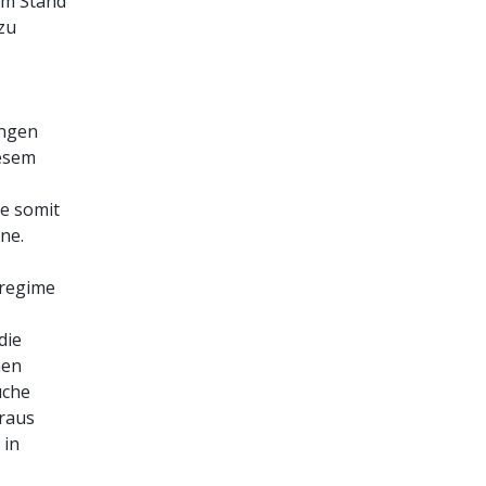
em Stand
zu
ungen
iesem
ie somit
ne.
sregime
die
hen
uche
oraus
 in