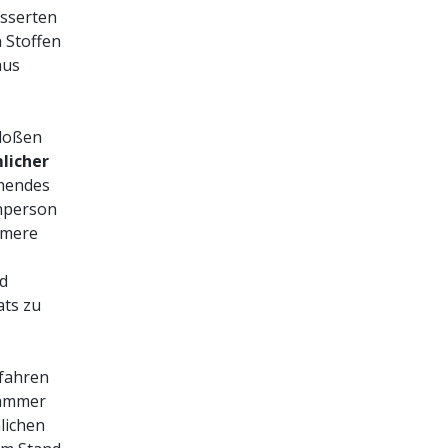
esserten
 Stoffen
aus
bloßen
licher
ehendes
chperson
ymere
d
ts zu
rfahren
Kammer
lichen