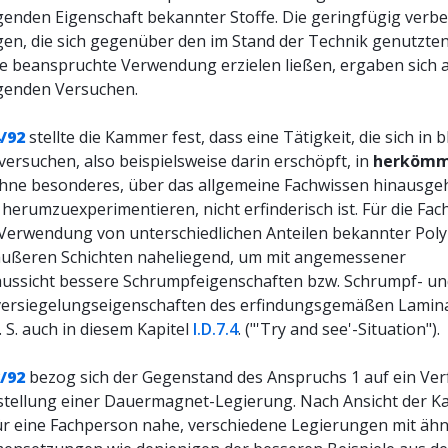
genden Eigenschaft bekannter Stoffe. Die geringfügig verb
en, die sich gegenüber den im Stand der Technik genutzten
ie beanspruchte Verwendung erzielen ließen, ergaben sich 
genden Versuchen.
/92
stellte die Kammer fest, dass eine Tätigkeit, die sich in 
ersuchen, also beispielsweise darin erschöpft, in
herkömm
hne besonderes, über das allgemeine Fachwissen hinausg
herumzuexperimentieren, nicht erfinderisch ist. Für die Fa
 Verwendung von unterschiedlichen Anteilen bekannter Pol
 äußeren Schichten naheliegend, um mit angemessener
aussicht bessere Schrumpfeigenschaften bzw. Schrumpf- un
rsiegelungseigenschaften des erfindungsgemäßen Lamina
. S. auch in diesem Kapitel
I.D.7.4
. ("'Try and see'-Situation").
/92
bezog sich der Gegenstand des Anspruchs 1 auf ein Ve
stellung einer Dauermagnet-Legierung. Nach Ansicht der 
für eine Fachperson nahe, verschiedene Legierungen mit ähn