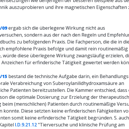
nsetzungen wie denjenigen der besseren Beispiele aus d
hnik auszuprobieren und ihre magnetischen Eigenschaften 
/09
ergab sich die überlegene Wirkung nicht aus
versuchen, sondern aus der nach den Regeln und Empfehl
dbuchs zu befolgenden Praxis. Die Fachperson, die die in d
h empfohlene Praxis befolge und damit rein routinemäßig
, würde diese überlegene Wirkung zwangsläufig erzielen, d
s Anzeichen für erfinderische Tätigkeit gewertet werden kön
/15
bestand die technische Aufgabe darin, ein Behandlung
 orale Verabreichung von Suberoylanilidhydroxamsäure an
iche Patienten bereitzustellen. Die Kammer entschied, dass 
son die optimale Dosierung zur Erzielung der therapeutisc
 beim (menschlichen) Patienten durch routinemäßige Vers
n konnte. Diese setzten keine erfinderischen Fähigkeiten v
nten somit keine erfinderische Tätigkeit begründen. S. auch
Kapitel
I.D.9.21.12
"Tierversuche und klinische Prüfung am