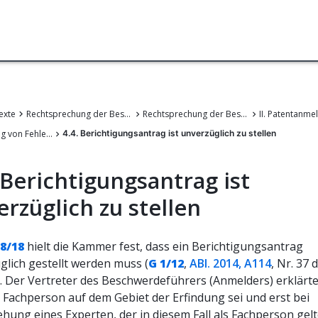
exte
Rechtsprechung der Beschwerdekammern des EPA
Rechtsprechung der Beschwerdekammern des Europäischen Patentamts
4. Berichtigung von Fehlern in der Beschreibung, den Ansprüchen oder den Zeichnungen
4.4. Berichtigungsantrag ist unverzüglich zu stellen
 Berichtigungsantrag ist
rzüglich zu stellen
58/18
hielt die Kammer fest, dass ein Berichtigungsantrag
glich gestellt werden muss (
G 1/12
,
ABl. 2014, A114
, Nr. 37 
. Der Vertreter des Beschwerdeführers (Anmelders) erklärte
e Fachperson auf dem Gebiet der Erfindung sei und erst bei
ehung eines Experten, der in diesem Fall als Fachperson gel