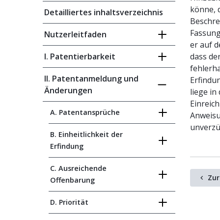
könne, 
Detailliertes inhaltsverzeichnis
Beschre
Fassung
Nutzerleitfaden
er auf 
I. Patentierbarkeit
dass de
fehlerh
II. Patentanmeldung und
Erfindu
Änderungen
liege i
Einreic
A. Patentansprüche
Anweisu
unverzü
B. Einheitlichkeit der
Erfindung
C. Ausreichende
Zur
Offenbarung
D. Priorität