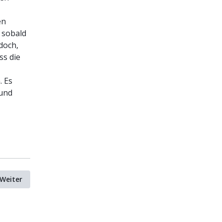
en
 sobald
doch,
ss die
. Es
 und
Weiter