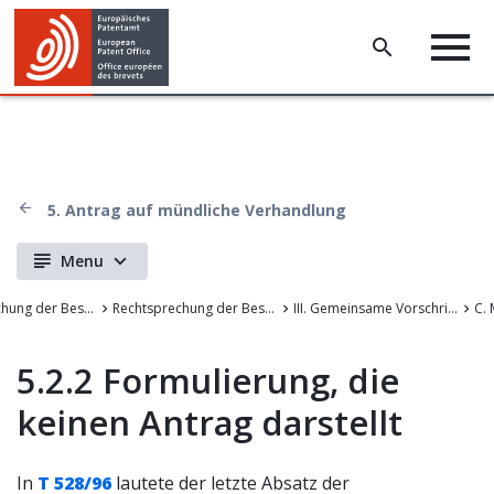
5. Antrag auf mündliche Verhandlung
Menu
Rechtsprechung der Beschwerdekammern des EPA
Rechtsprechung der Beschwerdekammern des Europäischen Patentamts
III. Gemeinsame Vorschriften für die Verfahren vor dem EPA
C.
5.2.2 Formulierung, die
keinen Antrag darstellt
In
T 528/96
lautete der letzte Absatz der