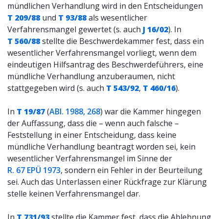
mündlichen Verhandlung wird in den Entscheidungen
T 209/88
und
T 93/88
als wesentlicher
Verfahrensmangel gewertet (s. auch
J 16/02
). In
T 560/88
stellte die Beschwerdekammer fest, dass ein
wesentlicher Verfahrensmangel vorliegt, wenn dem
eindeutigen Hilfsantrag des Beschwerdeführers, eine
mündliche Verhandlung anzuberaumen, nicht
stattgegeben wird (s. auch
T 543/92
,
T 460/16
).
In
T 19/87
(
ABl. 1988, 268
) war die Kammer hingegen
der Auffassung, dass die – wenn auch falsche –
Feststellung in einer Entscheidung, dass keine
mündliche Verhandlung beantragt worden sei, kein
wesentlicher Verfahrensmangel im Sinne der
R. 67 EPÜ 1973
, sondern ein Fehler in der Beurteilung
sei. Auch das Unterlassen einer Rückfrage zur Klärung
stelle keinen Verfahrensmangel dar.
In
T 731/93
stellte die Kammer fest, dass die Ablehnung