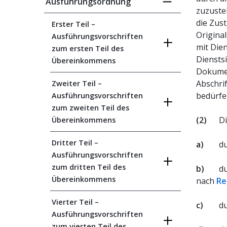
Ausführungsordnung
zuzuste
die Zus
Erster Teil –
Origina
Ausführungsvorschriften
mit Dien
zum ersten Teil des
Diensts
Übereinkommens
Dokument
Abschrif
Zweiter Teil –
bedürfe
Ausführungsvorschriften
zum zweiten Teil des
(2)
Di
Übereinkommens
Dritter Teil –
a)
d
Ausführungsvorschriften
zum dritten Teil des
b)
du
Übereinkommens
nach
Re
Vierter Teil –
c)
d
Ausführungsvorschriften
zum vierten Teil des