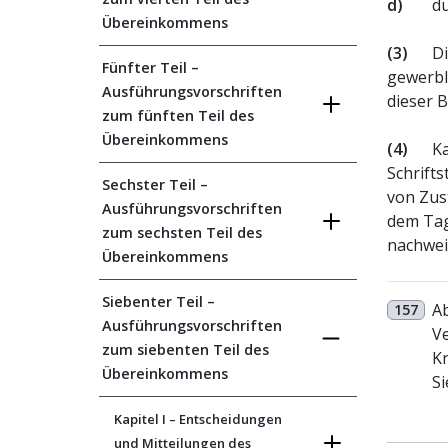
d)
d
Übereinkommens
(3)
Di
Fünfter Teil –
gewerbl
Ausführungsvorschriften
dieser 
zum fünften Teil des
Übereinkommens
(4)
Ka
Schrifts
Sechster Teil –
von Zust
Ausführungsvorschriften
dem Tag
zum sechsten Teil des
nachwei
Übereinkommens
Siebenter Teil –
Ab
157
Ausführungsvorschriften
Ve
zum siebenten Teil des
Kr
Übereinkommens
Si
Kapitel I – Entscheidungen
und Mitteilungen des