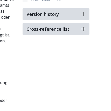
tamts
das
Version history
 oder
Cross-reference list
s
t ist.
den,
lung
der