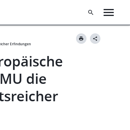
eicher Erfindungen
uropäische
KMU die
tsreicher