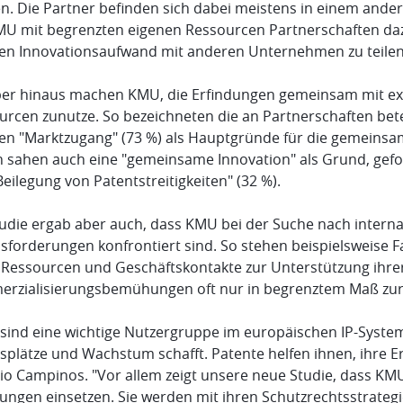
n. Die Partner befinden sich dabei meistens in einem ander
MU mit begrenzten eigenen Ressourcen Partnerschaften daz
den Innovationsaufwand mit anderen Unternehmen zu teilen
er hinaus machen KMU, die Erfindungen gemeinsam mit ext
urcen zunutze. So bezeichneten die an Partnerschaften bet
en "Marktzugang" (73 %) als Hauptgründe für die gemeinsam
n sahen auch eine "gemeinsame Innovation" als Grund, gefol
eilegung von Patentstreitigkeiten" (32 %).
tudie ergab aber auch, dass KMU bei der Suche nach intern
sforderungen konfrontiert sind. So stehen beispielsweise F
 Ressourcen und Geschäftskontakte zur Unterstützung ihre
rzialisierungsbemühungen oft nur in begrenztem Maß zur
sind eine wichtige Nutzergruppe im europäischen IP-System
tsplätze und Wachstum schafft. Patente helfen ihnen, ihre E
io Campinos. "Vor allem zeigt unsere neue Studie, dass KM
dungen einsetzen. Sie werden mit ihren Schutzrechtsstrateg