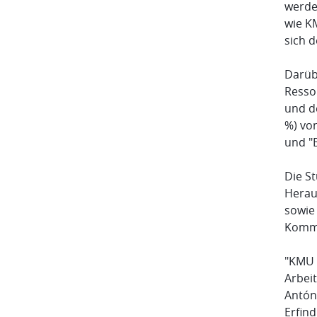
werde
wie K
sich 
Darüb
Resso
und d
%) vo
und "B
Die S
Herau
sowie
Komme
"KMU 
Arbei
Antón
Erfin