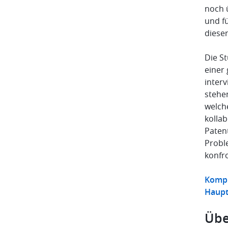
noch 
und f
diese
Die St
einer
inter
stehe
welch
kolla
Paten
Probl
konfr
Kompl
Haupt
Übe