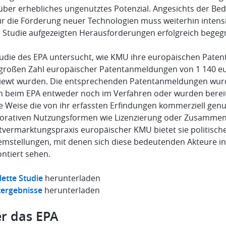
über erhebliches ungenutztes Potenzial. Angesichts der Be
ür die Förderung neuer Technologien muss weiterhin intens
r Studie aufgezeigten Herausforderungen erfolgreich bege
udie des EPA untersucht, wie KMU ihre europäischen Patente
 großen Zahl europäischer Patentanmeldungen von 1 140 eu
viewt wurden. Die entsprechenden Patentanmeldungen wurde
n beim EPA entweder noch im Verfahren oder wurden bereits 
e Weise die von ihr erfassten Erfindungen kommerziell gen
borativen Nutzungsformen wie Lizenzierung oder Zusammenar
tvermarktungspraxis europäischer KMU bietet sie politische
emstellungen, mit denen sich diese bedeutenden Akteure 
ontiert sehen.
ette Studie
herunterladen
ergebnisse
herunterladen
r das EPA