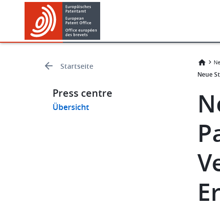
Skip
Skip
to
to
main
footer
content
Ne
Startseite
Neue St
Press centre
N
Übersicht
P
V
E