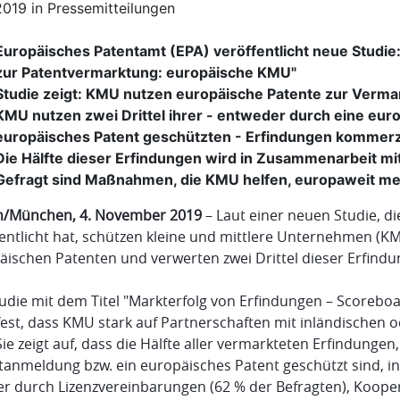
2019
in
Pressemitteilungen
Europäisches Patentamt (EPA) veröffentlicht neue Studie
zur Patentvermarktung: europäische KMU"
Studie zeigt: KMU nutzen europäische Patente zur Verma
KMU nutzen zwei Drittel ihrer - entweder durch eine eu
europäisches Patent geschützten - Erfindungen kommerzi
Die Hälfte dieser Erfindungen wird in Zusammenarbeit mi
Gefragt sind Maßnahmen, die KMU helfen, europaweit me
n/München, 4. November 2019
– Laut einer neuen Studie, d
fentlicht hat, schützen kleine und mittlere Unternehmen (K
äischen Patenten und verwerten zwei Drittel dieser Erfind
tudie mit dem Titel "Markterfolg von Erfindungen – Scoreb
t fest, dass KMU stark auf Partnerschaften mit inländisch
Sie zeigt auf, dass die Hälfte aller vermarkteten Erfindunge
tanmeldung bzw. ein europäisches Patent geschützt sind, 
er durch Lizenzvereinbarungen (62 % der Befragten), Koopera