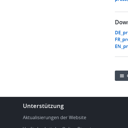
Down
DE_pr
FR_pr
EN_pr
Footer
Unterstützung
-
Service
Aktualisierungen der Website
&