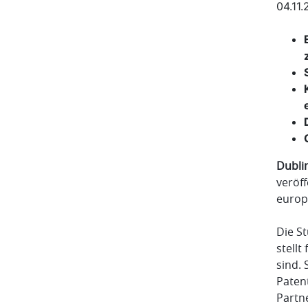
04.11.
Dubli
veröf
europ
Die S
stell
sind. 
Paten
Partn