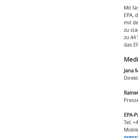
Mit fa
EPA, 
mit d
zu st
zu 44
das E
Medi
Jana 
Direk
Raine
Press
EPA-P
Tel: +
Mobil
press