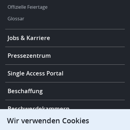
Offizielle Feiertage
Glossar
Footer
Jobs & Karriere
-
More
links
Pressezentrum
Single Access Portal
Beschaffung
Beschwerdekammern
Wir verwenden Cookies
European Patent Office
EPO Jobs