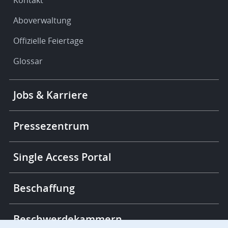
Kontakt
Aboverwaltung
Offizielle Feiertage
Glossar
Footer
Jobs & Karriere
-
More
links
Pressezentrum
Single Access Portal
Beschaffung
Beschwerdekammern