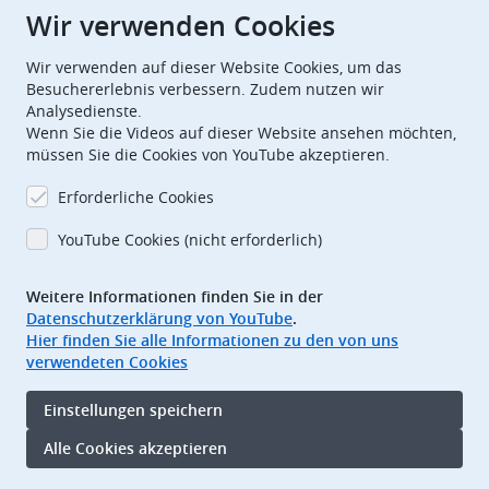
Wir verwenden Cookies
European Patent Office
EPO Jobs
Wir verwenden auf dieser Website Cookies, um das
Besuchererlebnis verbessern. Zudem nutzen wir
Analysedienste.
EuropeanPatentOffice
Wenn Sie die Videos auf dieser Website ansehen möchten,
müssen Sie die Cookies von YouTube akzeptieren.
European Patent Office
EPO Jobs
Erforderliche Cookies
EPO Procurement
YouTube Cookies (nicht erforderlich)
EPOorg
EPOjobs
Weitere Informationen finden Sie in der
Datenschutzerklärung von YouTube
.
TheEPO
Hier finden Sie alle Informationen zu den von uns
verwendeten Cookies
Footer
Impressum
Einstellungen speichern
Nutzungsbedingungen
Datenschutz
Alle Cookies akzeptieren
Barrierefreiheit