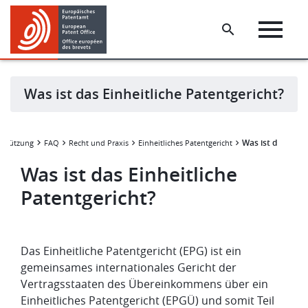
Skip
Skip
to
to
main
footer
content
Was ist das Einheitliche Patentgericht?
Was ist das Einh
erstützung
FAQ
Recht und Praxis
Einheitliches Patentgericht
Was ist das Einheitliche
Patentgericht?
Das Einheitliche Patentgericht (EPG) ist ein
gemeinsames internationales Gericht der
Vertragsstaaten des Übereinkommens über ein
Einheitliches Patentgericht (EPGÜ) und somit Teil