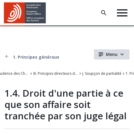
Menu
1. Principes généraux
La Jurisprudence des Chambres de recours de l'Office européen des brevets
III. Principes directeurs de la procédure devant l'OEB
J. Soupçon de partialité
1. P
1.4. Droit d'une partie à ce
que son affaire soit
tranchée par son juge légal