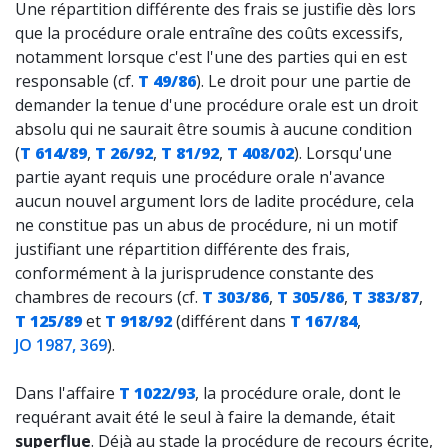
Une répartition différente des frais se justifie dès lors
que la procédure orale entraîne des coûts excessifs,
notamment lorsque c'est l'une des parties qui en est
responsable (cf.
T 49/86
). Le droit pour une partie de
demander la tenue d'une procédure orale est un droit
absolu qui ne saurait être soumis à aucune condition
(
T 614/89
,
T 26/92
,
T 81/92
,
T 408/02
). Lorsqu'une
partie ayant requis une procédure orale n'avance
aucun nouvel argument lors de ladite procédure, cela
ne constitue pas un abus de procédure, ni un motif
justifiant une répartition différente des frais,
conformément à la jurisprudence constante des
chambres de recours (cf.
T 303/86
,
T 305/86
,
T 383/87
,
T 125/89
et
T 918/92
(différent dans
T 167/84
,
JO 1987, 369
).
Dans l'affaire
T 1022/93
, la procédure orale, dont le
requérant avait été le seul à faire la demande, était
superflue
. Déjà au stade la procédure de recours écrite,