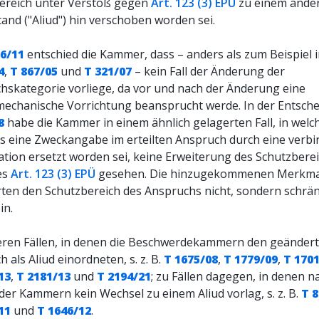
ereich unter Verstoß gegen
Art. 123 (3) EPÜ
zu einem ande
and ("Aliud") hin verschoben worden sei.
96/11
entschied die Kammer, dass – anders als zum Beispiel 
4
,
T 867/05
und
T 321/07
– kein Fall der Änderung der
hskategorie vorliege, da vor und nach der Änderung eine
mechanische Vorrichtung beansprucht werde. In der Entsch
8
habe die Kammer in einem ähnlich gelagerten Fall, in wel
ls eine Zweckangabe im erteilten Anspruch durch eine verbi
tion ersetzt worden sei, keine Erweiterung des Schutzbere
es
Art. 123 (3) EPÜ
gesehen. Die hinzugekommenen Merkma
rten den Schutzbereich des Anspruchs nicht, sondern schrä
in.
eren Fällen, in denen die Beschwerdekammern den geänder
 als Aliud einordneten, s. z. B.
T 1675/08
,
T 1779/09
,
T 170
13
,
T 2181/13
und
T 2194/21
; zu Fällen dagegen, in denen n
der Kammern kein Wechsel zu einem Aliud vorlag, s. z. B.
T 
11
und
T 1646/12
.