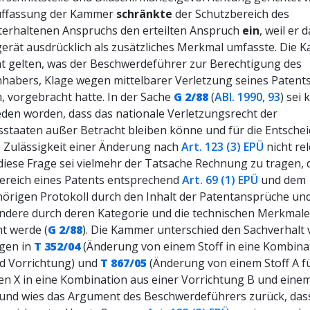
uffassung der Kammer
schränkte
der Schutzbereich des
terhaltenen Anspruchs den erteilten Anspruch
ein
, weil er 
gerät ausdrücklich als zusätzliches Merkmal umfasste. Die
cht gelten, was der Beschwerdeführer zur Berechtigung des
nhabers, Klage wegen mittelbarer Verletzung seines Patent
, vorgebracht hatte. In der Sache
G 2/88
(
ABl. 1990, 93
) sei 
eden worden, dass das nationale Verletzungsrecht der
sstaaten außer Betracht bleiben könne und für die Entsche
e Zulässigkeit einer Änderung nach
Art. 123 (3) EPÜ
nicht re
 diese Frage sei vielmehr der Tatsache Rechnung zu tragen, 
ereich eines Patents entsprechend
Art. 69 (1) EPÜ
und dem
örigen Protokoll durch den Inhalt der Patentansprüche un
ndere durch deren Kategorie und die technischen Merkmale
t werde (
G 2/88
). Die Kammer unterschied den Sachverhalt
gen in
T 352/04
(Änderung von einem Stoff in eine Kombina
nd Vorrichtung) und
T 867/05
(Änderung von einem Stoff A fü
en X in eine Kombination aus einer Vorrichtung B und eine
) und wies das Argument des Beschwerdeführers zurück, das