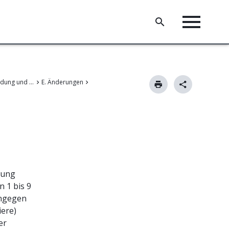
II. Patentanmeldung und Änderungen
E. Änderungen
sung
 1 bis 9
ingegen
iere)
er