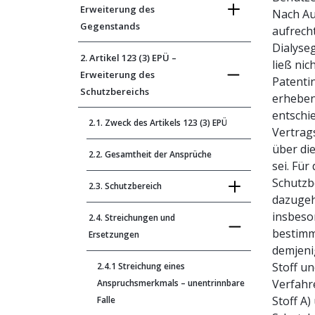
Erweiterung des
Nach A
Gegenstands
aufrech
Dialyse
2. Artikel 123 (3) EPÜ –
ließ ni
Erweiterung des
Patenti
Schutzbereichs
erheben
entschi
2.1. Zweck des Artikels 123 (3) EPÜ
Vertrag
über di
2.2. Gesamtheit der Ansprüche
sei. Für
Schutzb
2.3. Schutzbereich
dazugeh
insbeso
2.4. Streichungen und
bestimm
Ersetzungen
demjeni
Stoff u
2.4.1 Streichung eines
Verfahr
Anspruchsmerkmals – unentrinnbare
Stoff A
Falle