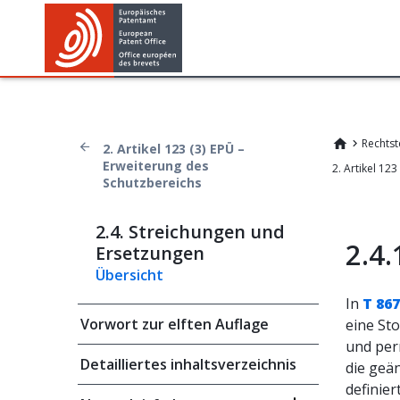
Rechtst
2. Artikel 123 (3) EPÜ –
Erweiterung des
2. Artikel 123
Schutzbereichs
2.4. Streichungen und
2.4.
Ersetzungen
Übersicht
In
T 867
Vorwort zur elften Auflage
eine St
und per
Detailliertes inhaltsverzeichnis
die geä
definie