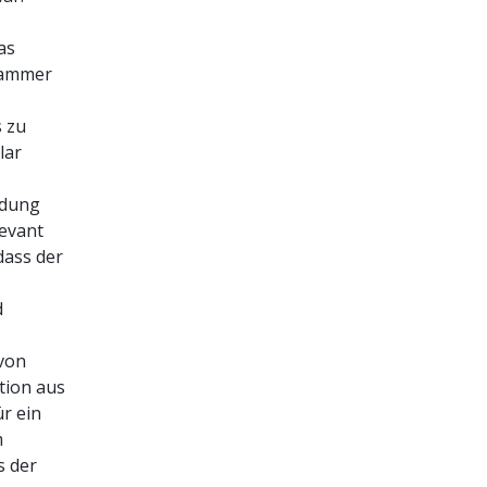
das
 Kammer
s zu
klar
idung
levant
dass der
d
 von
tion aus
r ein
m
s der