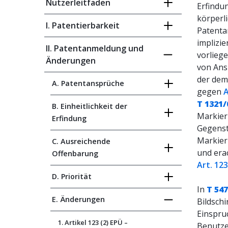
Nutzerleitfaden
Erfindu
körperl
I. Patentierbarkeit
Patenta
implizi
II. Patentanmeldung und
vorlieg
Änderungen
von Ans
der dem
A. Patentansprüche
gegen
A
T 1321/
B. Einheitlichkeit der
Markieru
Erfindung
Gegenst
Markieru
C. Ausreichende
und era
Offenbarung
Art. 123
D. Priorität
In
T 547
E. Änderungen
Bildsch
Einspru
1. Artikel 123 (2) EPÜ –
Benutze