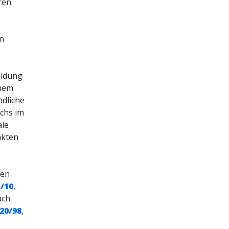
ren
in
eidung
chem
ndliche
ichs im
le
nkten
ten
1/10
,
ach
820/98
,