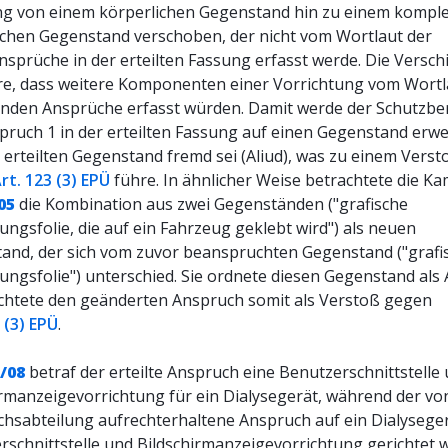
ng von einem körperlichen Gegenstand hin zu einem kompl
ichen Gegenstand verschoben, der nicht vom Wortlaut der
nsprüche in der erteilten Fassung erfasst werde. Die Versc
ere, dass weitere Komponenten einer Vorrichtung vom Wortl
enden Ansprüche erfasst würden. Damit werde der Schutzbe
pruch 1 in der erteilten Fassung auf einen Gegenstand erwei
 erteilten Gegenstand fremd sei (Aliud), was zu einem Verst
rt. 123 (3) EPÜ
führe. In ähnlicher Weise betrachtete die K
05
die Kombination aus zwei Gegenständen ("grafische
ngsfolie, die auf ein Fahrzeug geklebt wird") als neuen
and, der sich vom zuvor beanspruchten Gegenstand ("grafi
ngsfolie") unterschied. Sie ordnete diesen Gegenstand als A
chtete den geänderten Anspruch somit als Verstoß gegen
 (3) EPÜ
.
/08
betraf der erteilte Anspruch eine Benutzerschnittstelle
irmanzeigevorrichtung für ein Dialysegerät, während der vo
chsabteilung aufrechterhaltene Anspruch auf ein Dialyseger
rschnittstelle und Bildschirmanzeigevorrichtung gerichtet w