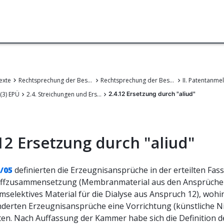
exte
Rechtsprechung der Beschwerdekammern des EPA
Rechtsprechung der Beschwerdekammern des Europäischen Patentamts
 (3) EPÜ
2.4. Streichungen und Ersetzungen
2.4.12 Ersetzung durch "aliud"
12 Ersetzung durch "aliud"
/05
definierten die Erzeugnisansprüche in der erteilten Fas
offzusammensetzung (Membranmaterial aus den Ansprüchen
mselektives Material für die Dialyse aus Anspruch 12), woh
nderten Erzeugnisansprüche eine Vorrichtung (künstliche N
rten. Nach Auffassung der Kammer habe sich die Definition d