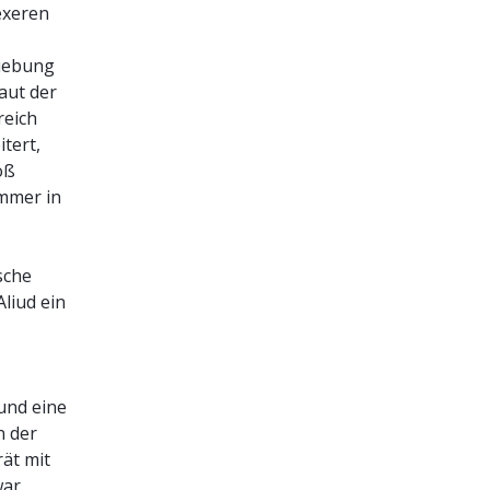
exeren
hiebung
aut der
reich
tert,
oß
ammer in
sche
liud ein
 und eine
n der
ät mit
ar.