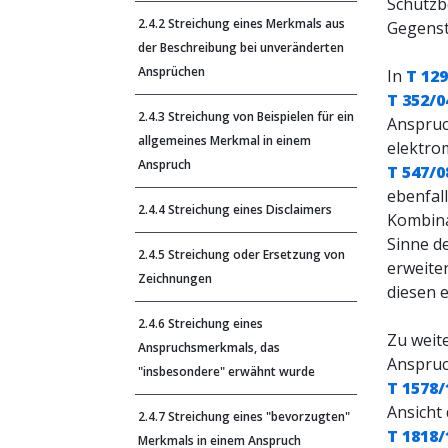
Schutzb
2.4.2 Streichung eines Merkmals aus
Gegenst
der Beschreibung bei unveränderten
Ansprüchen
In
T 12
T 352/0
2.4.3 Streichung von Beispielen für ein
Anspruc
allgemeines Merkmal in einem
elektro
Anspruch
T 547/0
ebenfal
2.4.4 Streichung eines Disclaimers
Kombina
Sinne d
2.4.5 Streichung oder Ersetzung von
erweite
Zeichnungen
diesen e
2.4.6 Streichung eines
Zu weit
Anspruchsmerkmals, das
Anspruch
"insbesondere" erwähnt wurde
T 1578/
Ansicht 
2.4.7 Streichung eines "bevorzugten"
T 1818/
Merkmals in einem Anspruch