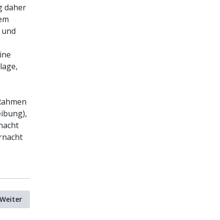
g daher
sem
und
ine
lage,
 Rahmen
eibung),
nacht
ernacht
Weiter