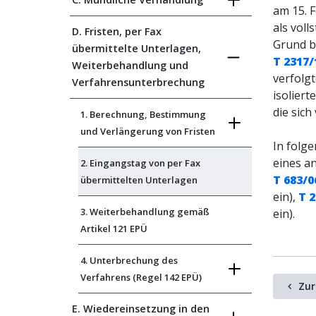
am 15. 
als voll
D. Fristen, per Fax
Grund b
übermittelte Unterlagen,
T 2317/
Weiterbehandlung und
verfolg
Verfahrensunterbrechung
isoliert
die sich
1. Berechnung, Bestimmung
und Verlängerung von Fristen
In folg
eines a
2. Eingangstag von per Fax
T 683/0
übermittelten Unterlagen
ein),
T 
3. Weiterbehandlung gemäß
ein).
Artikel 121 EPÜ
4. Unterbrechung des
Verfahrens (Regel 142 EPÜ)
Zur
E. Wiedereinsetzung in den