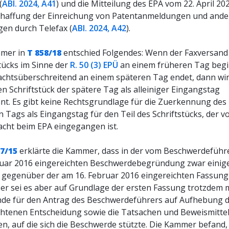
(
ABl. 2024, A41
) und die Mitteilung des EPA vom 22. April 20
chaffung der Einreichung von Patentanmeldungen und and
gen durch Telefax (
ABl. 2024, A42
).
mmer in
T 858/18
entschied Folgendes: Wenn der Faxversand
tücks im Sinne der
R. 50 (3) EPÜ
an einem früheren Tag begi
achtsüberschreitend an einem späteren Tag endet, dann wi
n Schriftstück der spätere Tag als alleiniger Eingangstag
nt. Es gibt keine Rechtsgrundlage für die Zuerkennung des
 Tags als Eingangstag für den Teil des Schriftstücks, der v
acht beim EPA eingegangen ist.
07/15
erklärte die Kammer, dass in der vom Beschwerdeführ
ruar 2016 eingereichten Beschwerdebegründung zwar einig
 gegenüber der am 16. Februar 2016 eingereichten Fassung 
er sei es aber auf Grundlage der ersten Fassung trotzdem 
nde für den Antrag des Beschwerdeführers auf Aufhebung 
htenen Entscheidung sowie die Tatsachen und Beweismittel
n, auf die sich die Beschwerde stützte. Die Kammer befand,