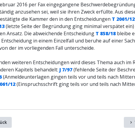
Februar 2016 per Fax eingegangene Beschwerdebegründun
ständig anzusehen sei, weil sie ihren Zweck erfüllte. Aus die
estätigte die Kammer den in den Entscheidungen
T 2061/12
13
(letzte Seite der Begründung ging minimal verspätet ein)
ten Ansatz. Die abweichende Entscheidung
T 858/18
bleibe e
e Entscheidung in einem Einzelfall und beruhe auf einer Sach
 von der im vorliegenden Fall unterscheide.
enden weiteren Entscheidungen wird dieses Thema auch im
nderen Kapitels behandelt:
J 7/97
(fehlende Seite der Beschr
6
(Anmeldeunterlagen gingen teils vor und teils nach Mitter
2061/12
(Einspruchsschrift ging teils vor und teils nach Mitt
ück