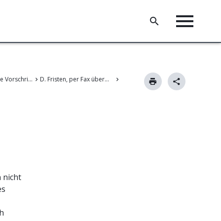
III. Gemeinsame Vorschriften für die Verfahren vor dem EPA
D. Fristen, per Fax übermittelte Unterlagen, Weiterbehandlung und Verfahrensunterbrechung
 nicht
es
h