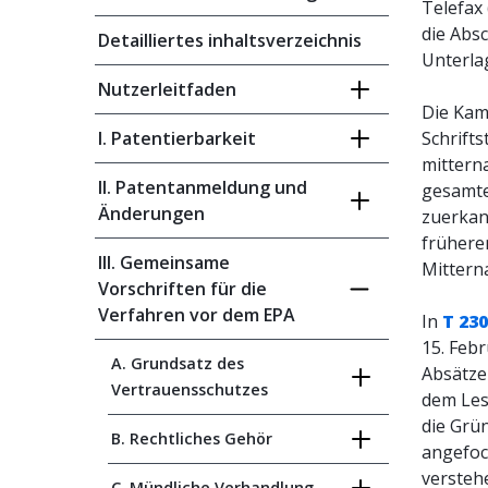
Telefax 
die Abs
Detailliertes inhaltsverzeichnis
Unterla
Nutzerleitfaden
Die Ka
I. Patentierbarkeit
Schrifts
mittern
II. Patentanmeldung und
gesamte
Änderungen
zuerkan
früheren
III. Gemeinsame
Mittern
Vorschriften für die
Verfahren vor dem EPA
In
T 23
15. Feb
A. Grundsatz des
Absätze
Vertrauensschutzes
dem Les
die Grü
B. Rechtliches Gehör
angefoc
verstehe
C. Mündliche Verhandlung