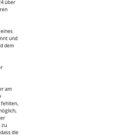
24 über
eren
 eines
nnt und
rd dem
or
er am
e
fehlten,
möglich,
der
 zu
 dass die