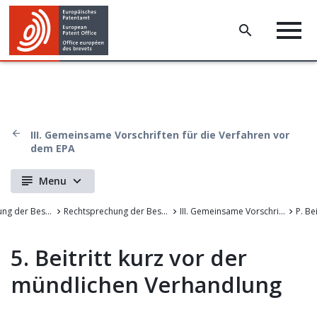
III. Gemeinsame Vorschriften für die Verfahren vor
dem EPA
Menu
Rechtsprechung der Beschwerdekammern des EPA
Rechtsprechung der Beschwerdekammern des Europäischen Patentamts
III. Gemeinsame Vorschriften für die Verfahren vor dem EPA
P. Bei
5. Beitritt kurz vor der
mündlichen Verhandlung