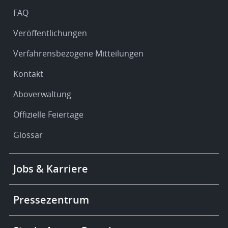
FAQ
Veröffentlichungen
Verfahrensbezogene Mitteilungen
Kontakt
Aboverwaltung
Offizielle Feiertage
Glossar
Footer
Jobs & Karriere
-
More
links
Pressezentrum