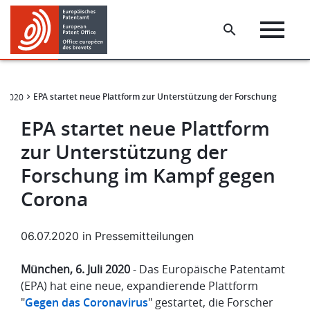
Skip
Skip
to
to
main
footer
content
EPA startet neue Plattform zur Unterstützung der Forschung im Ka
2020
EPA startet neue Plattform
zur Unterstützung der
Forschung im Kampf gegen
Corona
06.07.2020
in
Pressemitteilungen
München, 6. Juli 2020
- Das Europäische Patentamt
(EPA) hat eine neue, expandierende Plattform
"
Gegen das Coronavirus
" gestartet, die Forscher