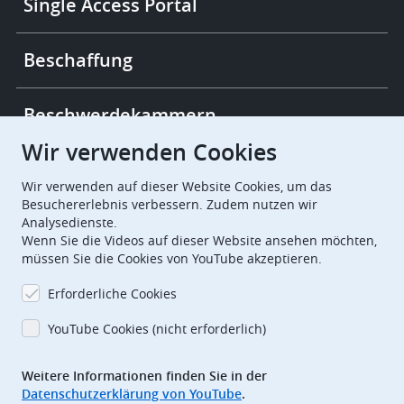
Single Access Portal
Beschaffung
Beschwerdekammern
Wir verwenden Cookies
European Patent Office
EPO Jobs
Wir verwenden auf dieser Website Cookies, um das
Besuchererlebnis verbessern. Zudem nutzen wir
Analysedienste.
EuropeanPatentOffice
Wenn Sie die Videos auf dieser Website ansehen möchten,
müssen Sie die Cookies von YouTube akzeptieren.
European Patent Office
EPO Jobs
Erforderliche Cookies
EPO Procurement
YouTube Cookies (nicht erforderlich)
EPOorg
EPOjobs
Weitere Informationen finden Sie in der
Datenschutzerklärung von YouTube
.
TheEPO