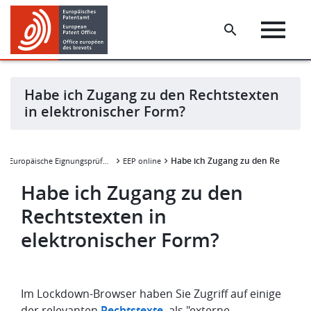
Skip
Skip
to
to
main
footer
content
Habe ich Zugang zu den Rechtstexten
in elektronischer Form?
Habe ich Zugang zu den Rechtstext
Europäische Eignungsprüfung
EEP online
Habe ich Zugang zu den
Rechtstexten in
elektronischer Form?
Im Lockdown-Browser haben Sie Zugriff auf einige
der relevanten
Rechtstexte
als "externe