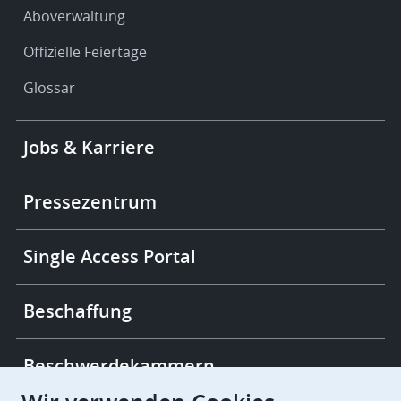
Aboverwaltung
Offizielle Feiertage
Glossar
Footer
Jobs & Karriere
-
More
links
Pressezentrum
Single Access Portal
Beschaffung
Beschwerdekammern